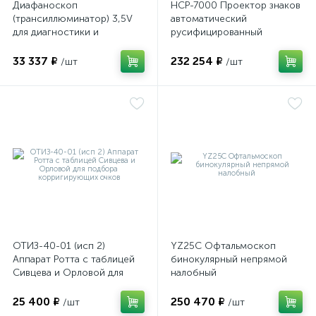
Диафаноскоп
НСР-7000 Проектор знаков
(трансиллюминатор) 3,5V
автоматический
для диагностики и
русифицированный
визуализации внутренних
структур глазного яблока
33 337 ₽
232 254 ₽
/шт
/шт
ОТИЗ-40-01 (исп 2)
YZ25C Офтальмоскоп
Аппарат Ротта с таблицей
бинокулярный непрямой
Сивцева и Орловой для
налобный
подбора корригирующих
очков
25 400 ₽
250 470 ₽
/шт
/шт