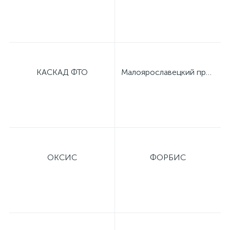
оры
ские
КАСКАД ФТО
Малоярославецкий приборный завод
кие
ОКСИС
ФОРБИС