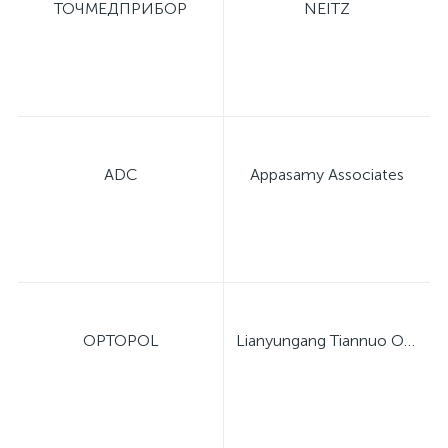
ТОЧМЕДПРИБОР
NEITZ
ADC
Appasamy Associates
OPTOPOL
Lianyungang Tiannuo Optical Instrument Co., Ltd.