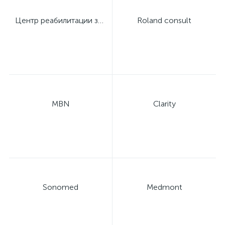
Центр реабилитации зрения профессора Дембского
Roland consult
MBN
Clarity
Sonomed
Medmont
е