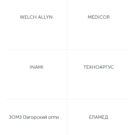
е
WELCH ALLYN
MEDICOR
е
INAMI
ТЕХНОАРГУС
е
ЗОМЗ (Загорский оптико-механический завод)
ЕЛАМЕД