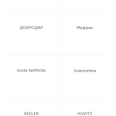
ы
ие
ДОБРОДАР
Медграл
е
SHIN-NIPPON
Sciencetera
KEELER
HUVITZ