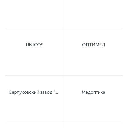
ий
UNICOS
ОПТИМЕД
Серпуховский завод "Металлист"
Медоптика