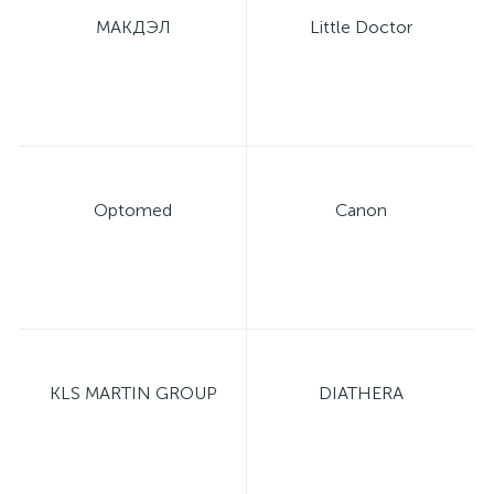
МАКДЭЛ
Little Doctor
имулятор
ы
ии)
Optomed
Canon
KLS MARTIN GROUP
DIATHERA