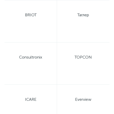
BRIOT
Таглер
Consultronix
TOPCON
ICARE
Everview