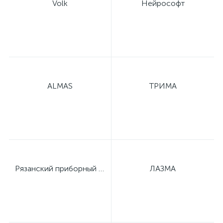
Volk
Нейрософт
й
ALMAS
ТРИМА
тор
е
Рязанский приборный завод
ЛАЗМА
е
ры)