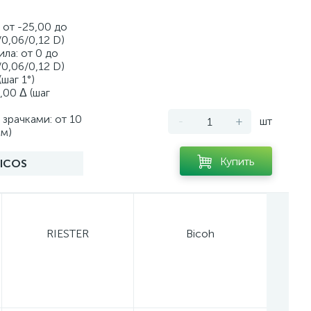
 от -25,00 до
/0,06/0,12 D)
ла: от 0 до
/0,06/0,12 D)
(шаг 1°)
,00 Δ (шаг
зрачками: от 10
-
+
шт
мм)
Купить
ICOS
RIESTER
Bicoh