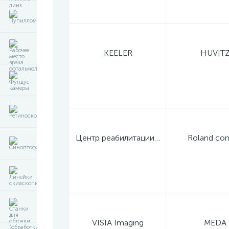
KEELER
HUVIT
Центр реабилитации зрения профессора Дембского
Roland con
VISIA Imaging
MEDA