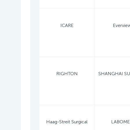
ICARE
Evervie
RIGHTON
Haag-Streit Surgical
LABOM