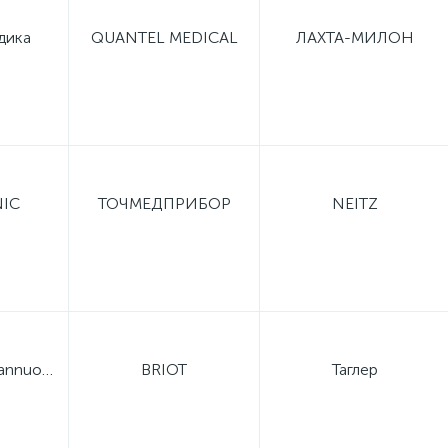
дика
QUANTEL MEDICAL
ЛАХТА-МИЛОН
IC
ТОЧМЕДПРИБОР
NEITZ
Lianyungang Tiannuo Optical Instrument Co., Ltd.
BRIOT
Таглер