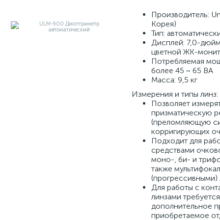
Производитель: U
Корея)
Тип: автоматическ
Дисплей: 7,0-дюй
цветной ЖК-монит
Потребляемая мощ
более 45 ~ 65 ВА
Масса: 9,5 кг
Измерения и типы линз:
Позволяет измеря
призматическую 
(преломляющую си
корригирующих о
Подходит для раб
средствами очков
моно-, би- и триф
также мультифока
(прогрессивными)
Для работы с кон
линзами требуется
дополнительное п
приобретаемое от