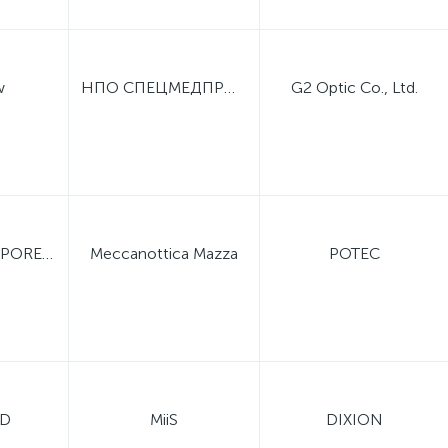
w
НПО СПЕЦМЕДПРИБОР
G2 Optic Co., Ltd.
SHANGHAI SUPORE INSTRUMENTS
Meccanottica Mazza
POTEC
ED
MiiS
DIXION