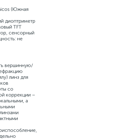
nicos (Южная
ий диоптриметр
мовый TFT
ор, сенсорный
ность: не
ть вершинную/
рефракцию
лу) линз для
чков
оты со
ой коррекции –
окальными, а
льными
 линзами
тактными
риспособление,
дельно