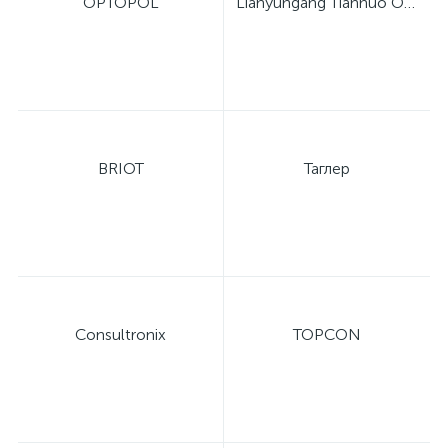
OPTOPOL
Lianyungang Tiannuo Optical Instrument Co., Ltd.
BRIOT
Таглер
Consultronix
TOPCON