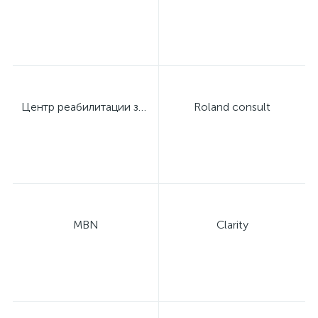
оры
ские
Центр реабилитации зрения профессора Дембского
Roland consult
кие
MBN
Clarity