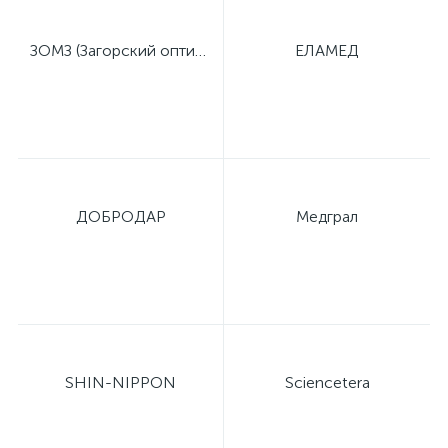
ЗОМЗ (Загорский оптико-механический завод)
ЕЛАМЕД
ДОБРОДАР
Медграл
SHIN-NIPPON
Sciencetera
е