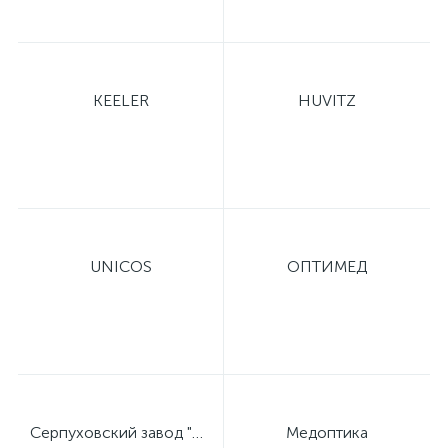
KEELER
HUVITZ
е
UNICOS
ОПТИМЕД
Серпуховский завод "Металлист"
Медоптика