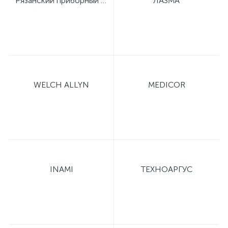
Рязанский приборный завод
ЛАЗМА
ий
WELCH ALLYN
MEDICOR
INAMI
ТЕХНОАРГУС