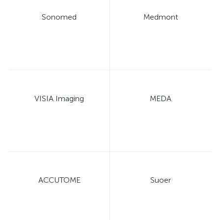
имулятор
Sonomed
Medmont
ы
ии)
VISIA Imaging
MEDA
ACCUTOME
Suoer