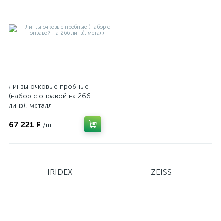
й
Линзы очковые пробные
(набор с оправой на 266
тор
линз), металл
67 221 ₽
/шт
е
IRIDEX
ZEISS
е
ры)