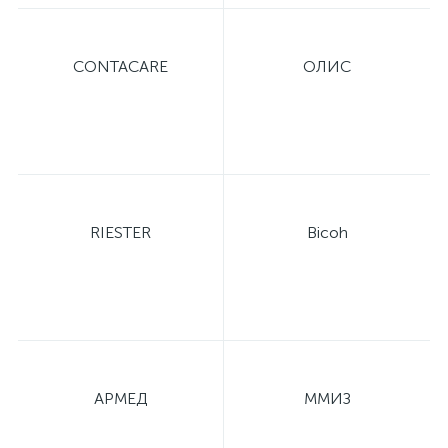
е
CONTACARE
ОЛИС
е
RIESTER
Bicoh
е
АРМЕД
ММИЗ