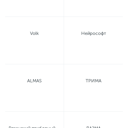
ы
ие
Volk
Нейрософт
е
ALMAS
ТРИМА