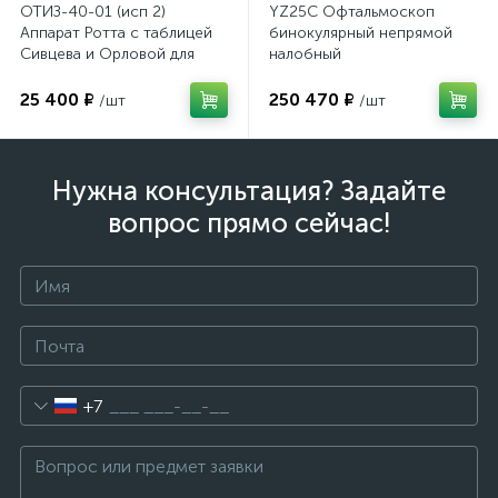
ОТИЗ-40-01 (исп 2)
YZ25C Офтальмоскоп
Аппарат Ротта с таблицей
бинокулярный непрямой
Сивцева и Орловой для
налобный
подбора корригирующих
очков
25 400 ₽
250 470 ₽
/шт
/шт
Нужна консультация? Задайте
вопрос прямо сейчас!
+7