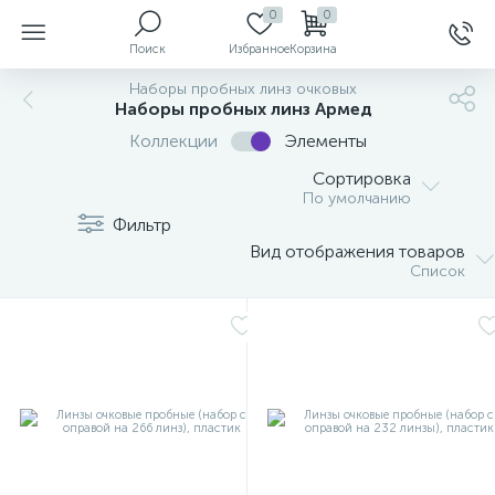
0
0
Поиск
Избранное
Корзина
Наборы пробных линз очковых
Наборы пробных линз Армед
Коллекции
Элементы
ы
Сортировка
По умолчанию
Фильтр
Вид отображения товаров
й
Список