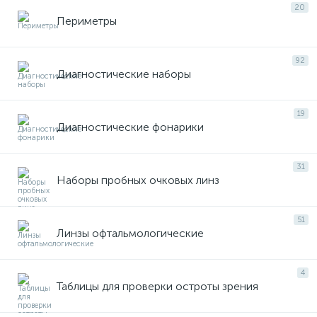
20
Периметры
92
Диагностические наборы
19
Диагностические фонарики
31
Наборы пробных очковых линз
51
Линзы офтальмологические
4
Таблицы для проверки остроты зрения
е