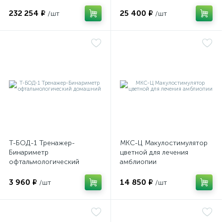
подбора корригирующих
очков
232 254 ₽
25 400 ₽
/шт
/шт
Т-БОД-1 Тренажер-
МКС-Ц Макулостимулятор
е
Бинариметр
цветной для лечения
офтальмологический
амблиопии
домашний
3 960 ₽
14 850 ₽
/шт
/шт