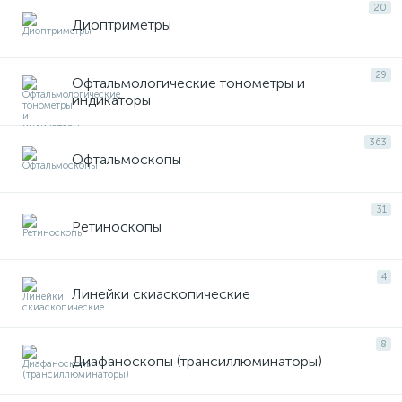
20
Диоптриметры
29
Офтальмологические тонометры и
ий
индикаторы
363
Офтальмоскопы
31
Ретиноскопы
4
Линейки скиаскопические
8
Диафаноскопы (трансиллюминаторы)