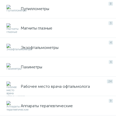
8
Пупиллометры
оры
3
ские
Магниты глазные
4
Экзофтальмометры
кие
6
Пахиметры
24
Рабочее место врача офтальмолога
9
Аппараты терапевтические