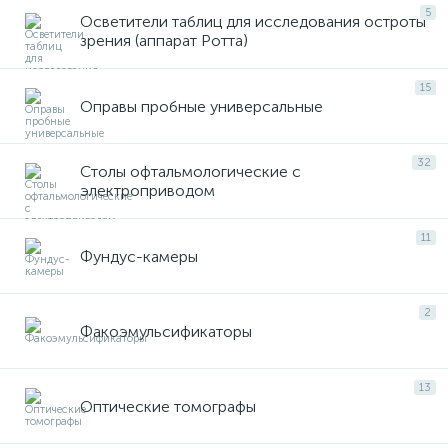
5
Осветители таблиц для исследования остроты
зрения (аппарат Ротта)
15
Оправы пробные универсальные
е
32
Столы офтальмологические с
электроприводом
11
Фундус-камеры
2
Факоэмульсификаторы
13
Оптические томографы