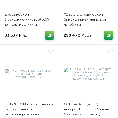
Диафаноскоп
YZ25C Офтальмоскоп
(трансиллюминатор) 3,5V
бинокулярный непрямой
для диагностики и
налобный
визуализации внутренних
структур глазного яблока
33 337 ₽
250 470 ₽
/шт
/шт
НСР-7000 Проектор знаков
ОТИЗ-40-01 (исп 2)
автоматический
Аппарат Ротта с таблицей
русифицированный
Сивцева и Орловой для