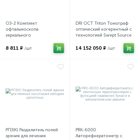
е
ОЗ-2 Комплект
DRI OCT Triton Томограф
офтальмоскопа
оптический когерентный с
зеркального
технологией Swept Source
е
8 811 ₽
14 152 050 ₽
/шт
/шт
е
РПЗ(К) Разделитель полей
PRK-6000
зрения для лечения
Авторефкератометр с