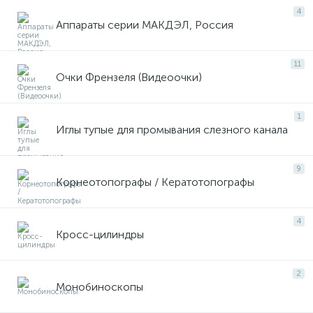
4
имулятор
Аппараты серии МАКДЭЛ, Россия
11
Очки Френзеля (Видеоочки)
ы
ии)
1
Иглы тупые для промывания слезного канала
9
Корнеотопографы / Кератотопографы
4
Кросс-цилиндры
2
Монобиноскопы