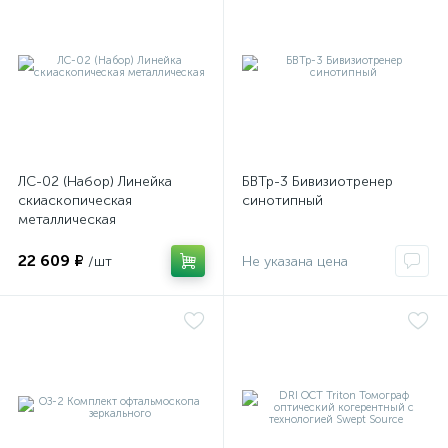
й
ЛС-02 (Набор) Линейка
БВТр-3 Бивизиотренер
тор
скиаскопическая
синотипный
металлическая
22 609 ₽
/шт
Не указана цена
е
е
ры)