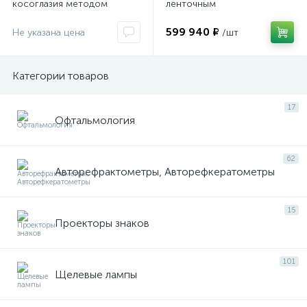
косоглазия методом
ленточным
ортоптики
термопринтером с
функцией нарезания бумаги
599 940 ₽
Не указана цена
/шт
ы
в автоматическом режиме
ие
Категории товаров
17
Офтальмология
62
Авторефрактометры, Авторефкератометры
е
15
Проекторы знаков
101
Щелевые лампы