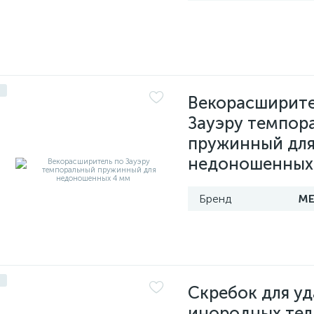
Векорасширите
Зауэру темпор
пружинный дл
недоношенных
МЕ
Скребок для у
инородных тел