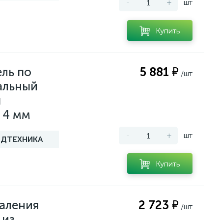
-
+
шт
Купить
ль по
5 881 ₽
/шт
альный
я
 4 мм
-
+
шт
ДТЕХНИКА
Купить
даления
2 723 ₽
/шт
 из