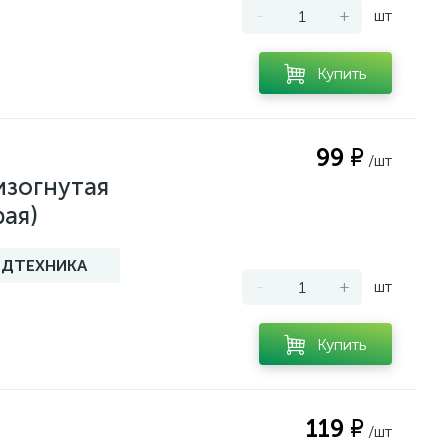
-
+
шт
Купить
99 ₽
/шт
изогнутая
рая)
ДТЕХНИКА
-
+
шт
Купить
119 ₽
/шт