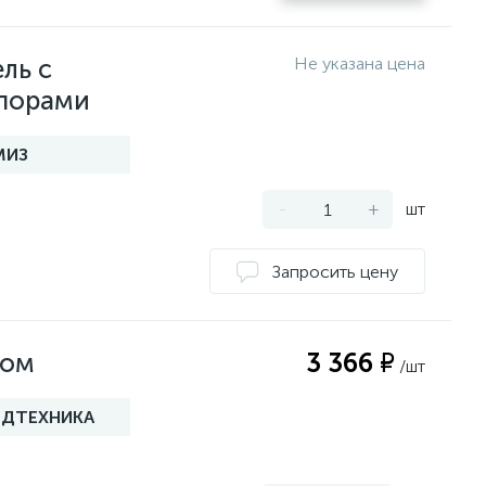
ль с
порами
МИЗ
-
+
шт
ком
3 366 ₽
/шт
ДТЕХНИКА