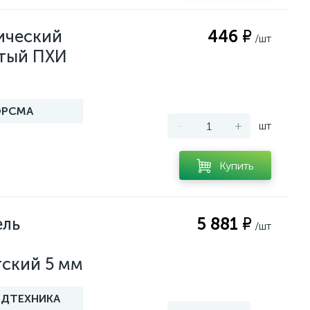
ический
446 ₽
/шт
утый ПХИ
ОРСМА
-
+
шт
Купить
ель
5 881 ₽
/шт
ский 5 мм
ДТЕХНИКА