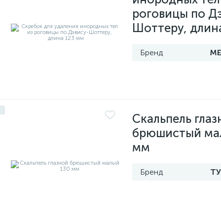
роговицы по Д
Шоттеру, длин
МЕ
Скальпель глаз
брюшистый ма
мм
Т