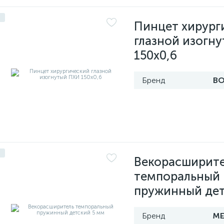
Пинцет хирург
глазной изогн
150х0,6
В
Векорасширит
темпоральный
пружинный дет
МЕ