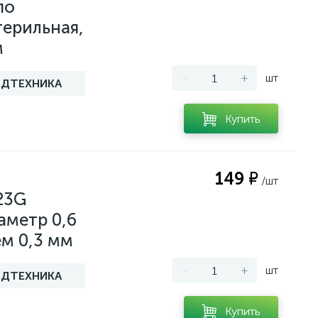
по
терильная,
м
-
+
шт
ДТЕХНИКА
Купить
149 ₽
/шт
23G
аметр 0,6
ем 0,3 мм
-
+
шт
ДТЕХНИКА
Купить