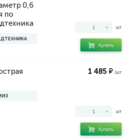
аметр 0,6
я по
дтехника
-
+
шт
ДТЕХНИКА
Купить
острая
1 485 ₽
/шт
МИЗ
-
+
шт
Купить