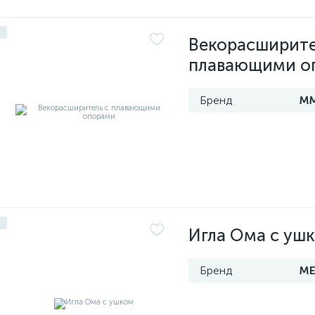
Векорасширите
плавающими о
М
Игла Ома с уш
МЕ