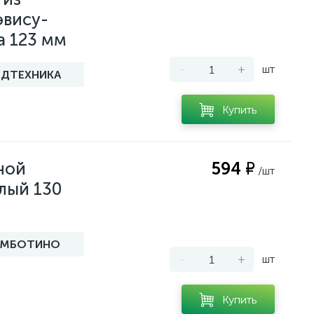
эвису-
а 123 мм
-
+
шт
ДТЕХНИКА
Купить
ной
594 ₽
/шт
лый 130
УМБОТИНО
-
+
шт
Купить