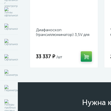
Диафаноскоп
(трансиллюминатор) 3,5V для
диагностики и визуализации
внутренних структур глазного
яблока
33 337 ₽
/шт
Нужна к