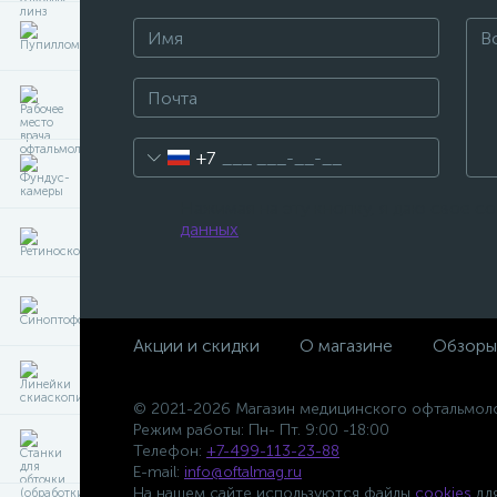
+7
Нажимая на эту кнопку, я даю свое с
данных
.
Акции и скидки
О магазине
Обзоры
© 2021-2026 Магазин медицинского офтальмол
Режим работы: Пн- Пт. 9:00 -18:00
Телефон:
+7-499-113-23-88
E-mail:
info@oftalmag.ru
На нашем сайте используются файлы
cookies
для