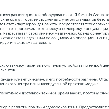
тысяч разновидностей оборудования от KLS Martin Group по
кие коагуляторы, инструменты с учетом стандартов безоп
тся стать партнером для работы, предоставляя технологич
тельные программы, техническую поддержку, консультации,
. Разрабатывая свою линейку медтехники, бренд ориентиру
ты становятся надежными помощниками в операционных и ц
ирургических вмешательств.
кую технику, гарантия получения устройства по низкой це
клиентов.
Каждый клиент уникален, и его потребности различны. Oftal
инского центра или индивидуальной практики медика.
перативной доставкой техники. Время важно, поэтому служб
нер в развитии практики здравоохранения. Предоставляет 