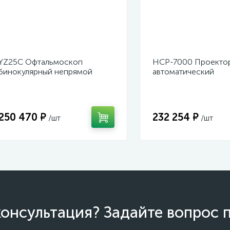
YZ25C Офтальмоскоп
НСР-7000 Проектор
бинокулярный непрямой
автоматический
налобный
русифицированный
250 470 ₽
232 254 ₽
/шт
/шт
онсультация? Задайте вопрос 