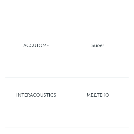
оры
ские
ACCUTOME
Suoer
кие
INTERACOUSTICS
МЕДТЕКО