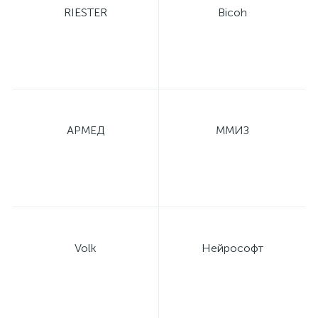
RIESTER
Bicoh
й
АРМЕД
ММИЗ
тор
е
Volk
Нейрософт
е
ры)