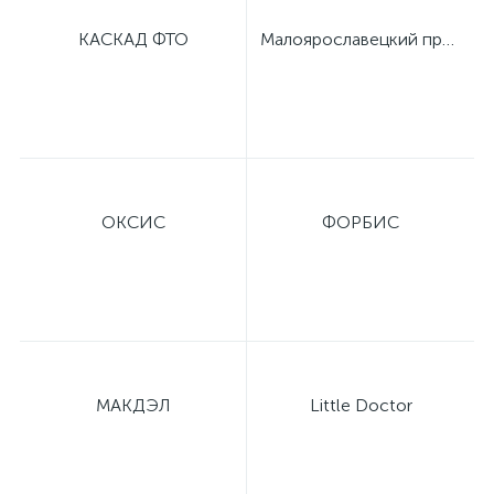
имулятор
КАСКАД ФТО
Малоярославецкий приборный завод
ы
ии)
ОКСИС
ФОРБИС
МАКДЭЛ
Little Doctor