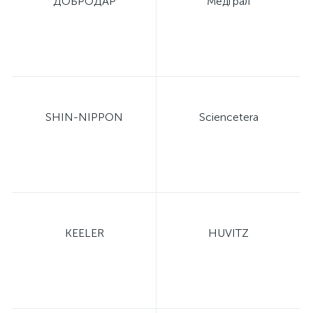
ДОБРОДАР
Медграл
ий
SHIN-NIPPON
Sciencetera
KEELER
HUVITZ