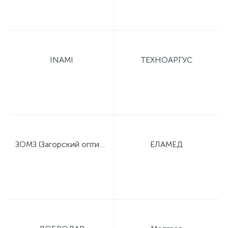
ы
ие
INAMI
ТЕХНОАРГУС
е
ЗОМЗ (Загорский оптико-механический завод)
ЕЛАМЕД