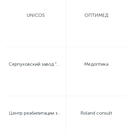
UNICOS
ОПТИМЕД
Серпуховский завод "Металлист"
Медоптика
Центр реабилитации зрения профессора Дембского
Roland consult
е