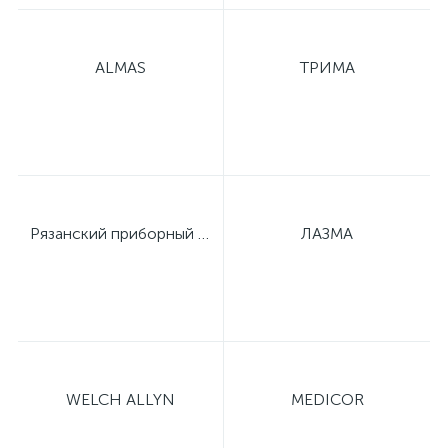
е
ALMAS
ТРИМА
е
Рязанский приборный завод
ЛАЗМА
е
WELCH ALLYN
MEDICOR