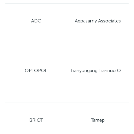
ADC
Appasamy Associates
OPTOPOL
Lianyungang Tiannuo Optical Instrument Co., Ltd.
BRIOT
Таглер