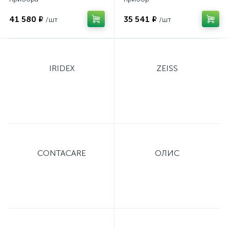
41 580 ₽
35 541 ₽
/шт
/шт
IRIDEX
ZEISS
CONTACARE
ОЛИС
е