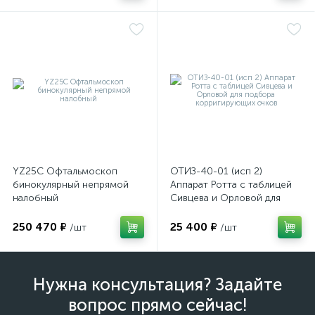
YZ25C Офтальмоскоп
ОТИЗ-40-01 (исп 2)
бинокулярный непрямой
Аппарат Ротта с таблицей
налобный
Сивцева и Орловой для
подбора корригирующих
очков
250 470 ₽
25 400 ₽
/шт
/шт
Нужна консультация? Задайте
вопрос прямо сейчас!