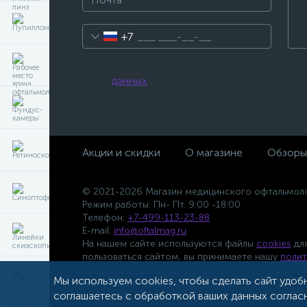
+7
Нажимая на эту кнопку, я даю свое с
данных
.
Акции и скидки
О магазине
Обзоры
© 2021-2026 Магазин медицинского офтальмол
Режим работы: Пн- Пт. 9:00 -18:00
Телефон:
+7-499-113-23-88
E-mail:
info@oftalmag.ru
На нашем сайте используются файлы
cookies
для
пользоваться сайтом, вы принимаете нашу
полит
рекомендательных технологий
. Чтобы отказатьс
Мы используем cookies, чтобы сделать сайт удоб
настройках браузера.
соглашаетесь с обработкой ваших данных согла