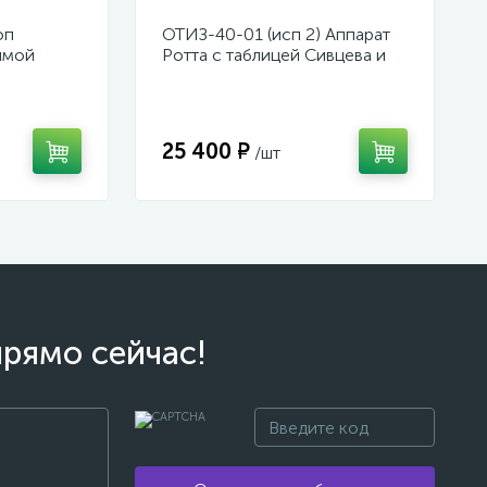
оп
ОТИЗ-40-01 (исп 2) Аппарат
ямой
Ротта с таблицей Сивцева и
Орловой для подбора
корригирующих очков
25 400 ₽
/шт
прямо сейчас!