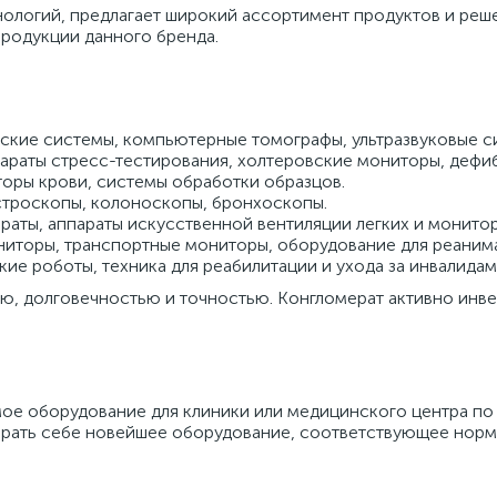
ологий, предлагает широкий ассортимент продуктов и решен
продукции данного бренда.
еские системы, компьютерные томографы, ультразвуковые с
араты стресс-тестирования, холтеровские мониторы, дефи
оры крови, системы обработки образцов.
троскопы, колоноскопы, бронхоскопы.
раты, аппараты искусственной вентиляции легких и монитор
иторы, транспортные мониторы, оборудование для реаним
ие роботы, техника для реабилитации и ухода за инвалида
, долговечностью и точностью. Конгломерат активно инвес
ое оборудование для клиники или медицинского центра по
рать себе новейшее оборудование, соответствующее норма