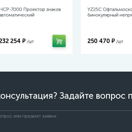
НСР-7000 Проектор знаков
YZ25C Офтальмоск
автоматический
бинокулярный непр
русифицированный
налобный
232 254 ₽
250 470 ₽
/шт
/шт
онсультация? Задайте вопрос 