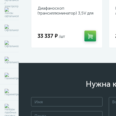
Диафаноскоп
(трансиллюминатор) 3,5V для
диагностики и визуализации
внутренних структур глазного
яблока
33 337 ₽
/шт
Нужна к