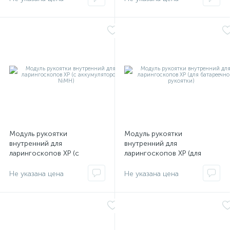
ы
ие
Модуль рукоятки
Модуль рукоятки
е
внутренний для
внутренний для
ларингоскопов XP (с
ларингоскопов XP (для
аккумулятором NiMH)
батареечной рукоятки)