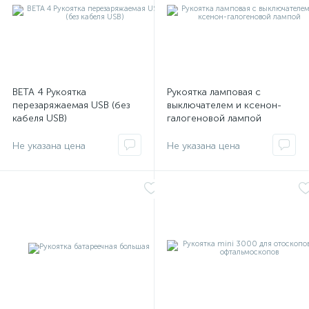
й
ВЕТА 4 Рукоятка
Рукоятка ламповая с
перезаряжаемая USB (без
выключателем и ксенон-
кабеля USB)
галогеновой лампой
тор
е
е
ры)