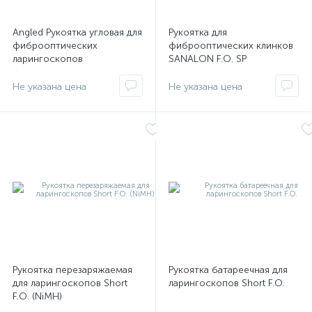
Angled Рукоятка угловая для
Рукоятка для
фиброоптических
фиброоптических клинков
ларингоскопов
SANALON F.O. SP
Рукоятка перезаряжаемая
Рукоятка батареечная для
для ларингоскопов Short
ларингоскопов Short F.O.
е
F.O. (NiMH)