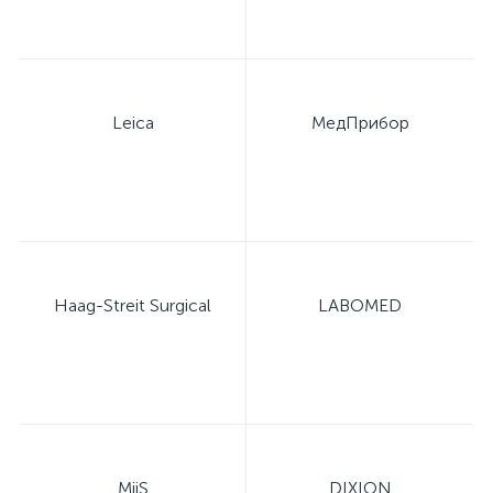
Leica
МедПрибор
Haag-Streit Surgical
LABOMED
MiiS
DIXION