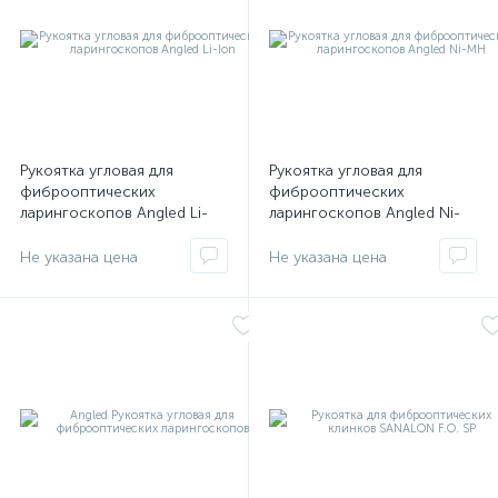
ий
Рукоятка угловая для
Рукоятка угловая для
фиброоптических
фиброоптических
ларингоскопов Angled Li-
ларингоскопов Angled Ni-
Ion
MH