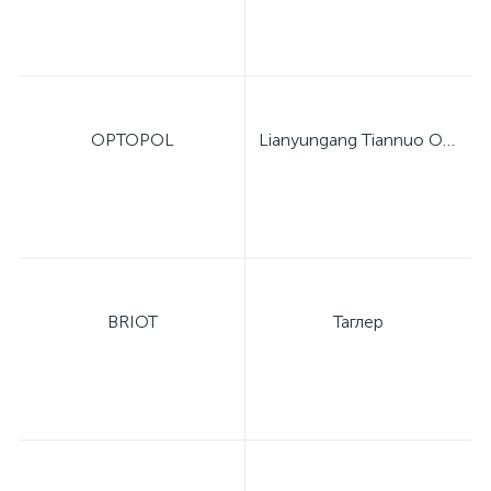
OPTOPOL
Lianyungang Tiannuo Optical Instrument Co., Ltd.
BRIOT
Таглер