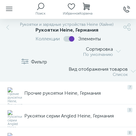
Поиск
Избранное
Корзина
Рукоятки и зарядные устройства Heine (Хайне)
Рукоятки Heine, Германия
Коллекции
Элементы
ы
Сортировка
По умолчанию
Фильтр
Вид отображения товаров
й
Список
7
Прочие рукоятки Heine, Германия
3
Рукоятки серии Angled Heine, Германия
8