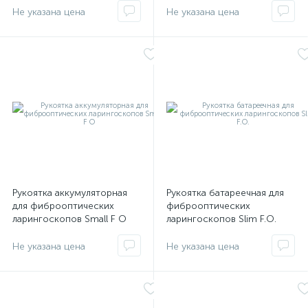
е
Рукоятка аккумуляторная
Рукоятка батареечная для
для фиброоптических
фиброоптических
ларингоскопов Small F O
ларингоскопов Slim F.O.