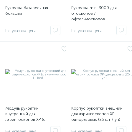
Рукоятка батареечная
Рукоятка mini 3000 для
е
большая
отоскопов /
офтальмоскопов
е
е
Модуль рукоятки
Корпус рукоятки внешний
внутренний для
для ларингоскопов XP
ларингоскопов XP (с
одноразовых (25 шт / уп)
аккумулятором Li-ion)