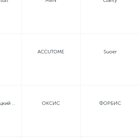
sult
MBN
Clarity
ACCUTOME
Suoer
Малоярославецкий приборный завод
ОКСИС
ФОРБИС