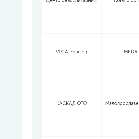
Центр реабилитации зрения профессора Дембского
Roland con
VISIA Imaging
MEDA
КАСКАД ФТО