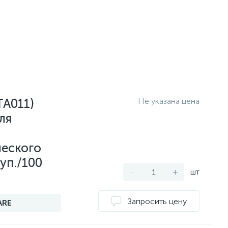
TA011)
Не указана цена
ля
еского
уп./100
-
+
шт
Запросить цену
ARE