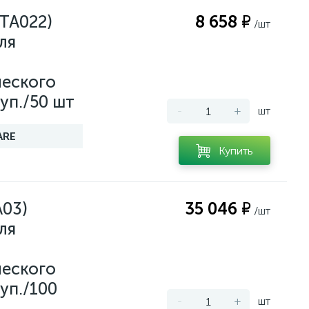
TA022)
8 658 ₽
/шт
ля
еского
уп./50 шт
-
+
шт
ARE
Купить
A03)
35 046 ₽
/шт
ля
еского
уп./100
-
+
шт