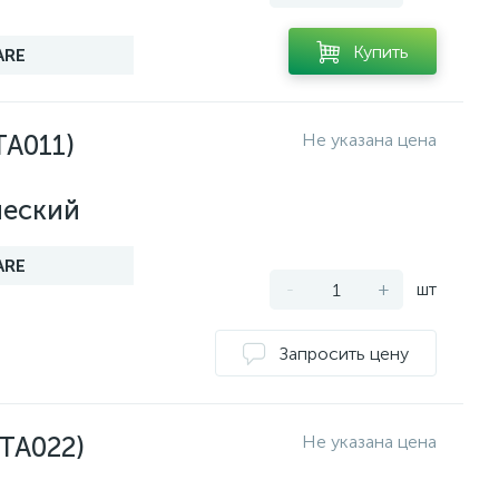
Купить
ARE
TA011)
Не указана цена
ческий
ARE
-
+
шт
Запросить цену
TA022)
Не указана цена