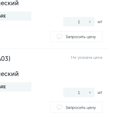
ческий
ARE
-
+
шт
Запросить цену
A03)
ческий
ARE
-
+
шт