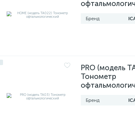
офтальмологи
Бренд
IC
PRO (модель T
Тонометр
офтальмологи
IC