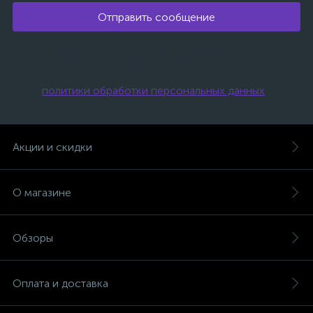
Отправить сообщение
Нажимая на эту кнопку, я даю свое
согласие на обработку персональных
данных и соглашаюсь с условиями
политики обработки персональных данных
.
е
Акции и скидки
О магазине
Обзоры
Оплата и доставка