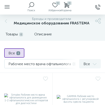
0
0
Поиск
Избранное
Корзина
Бренды и производители
Медицинское оборудование FRASTEMA
ы
Товары
Описание
6
Все
6
й
Рабочее место врача офтальмолога
Все
3
Рабочее место офтальмолога, Италия
3