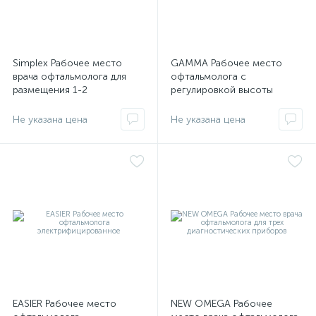
Simplex Рабочее место
GAMMA Рабочее место
врача офтальмолога для
офтальмолога с
размещения 1-2
регулировкой высоты
офтальмологических
кресла пациента
аппаратов для диагностики
Не указана цена
Не указана цена
EASIER Рабочее место
NEW OMEGA Рабочее