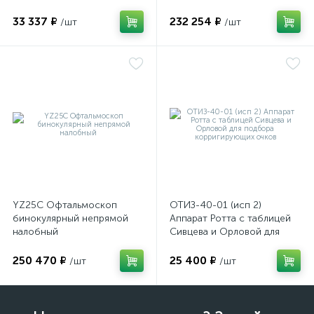
визуализации внутренних
структур глазного яблока
33 337 ₽
232 254 ₽
/шт
/шт
ий
YZ25C Офтальмоскоп
ОТИЗ-40-01 (исп 2)
бинокулярный непрямой
Аппарат Ротта с таблицей
налобный
Сивцева и Орловой для
подбора корригирующих
очков
250 470 ₽
25 400 ₽
/шт
/шт