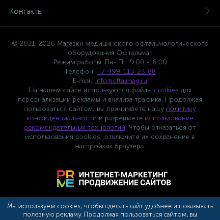
Контакты
оры
© 2021-2026 Магазин медицинского офтальмологического
ские
оборудования Офтальмаг
Режим работы: Пн- Пт. 9:00 -18:00
Телефон:
+7-499-113-23-88
E-mail:
info@oftalmag.ru
На нашем сайте используются файлы
cookies
для
кие
персонализации рекламы и анализа трафика. Продолжая
пользоваться сайтом, вы принимаете нашу
политику
конфиденциальности
и разрешаете
использование
рекомендательных технологий
. Чтобы отказаться от
использования cookies, отключите их сохранение в
настройках браузера.
Мы используем cookies, чтобы сделать сайт удобнее и показывать
полезную рекламу. Продолжая пользоваться сайтом, вы