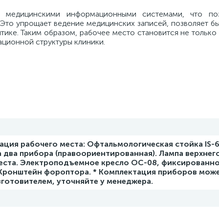
 медицинскими информационными системами, что поз
 Это упрощает ведение медицинских записей, позволяет б
итике. Таким образом, рабочее место становится не тольк
ационной структуры клиники.
ция рабочего места: Офтальмологическая стойка IS-6
 два прибора (правоориентированная). Лампа верхнег
еста. Электроподъемное кресло OС-08, фиксированное
 Кронштейн фороптора. * Комплектация приборов мож
готовителем, уточняйте у менеджера.