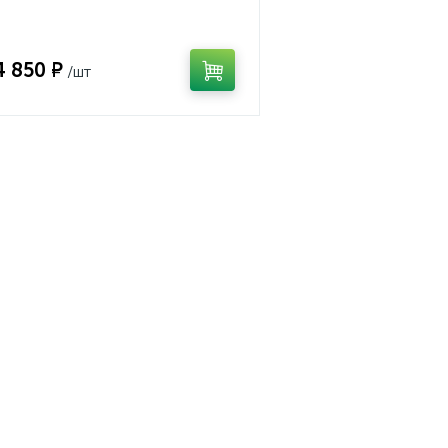
4 850 ₽
/шт