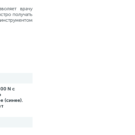
воляет врачу
ыстро получать
о инструментом
00 N с
о
 (синее).
ет