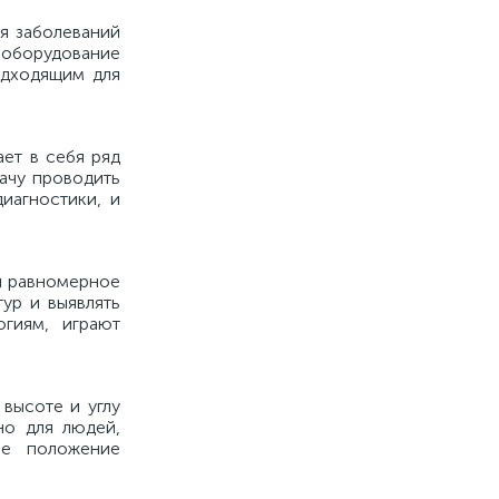
я заболеваний
 оборудование
одходящим для
ет в себя ряд
рачу проводить
иагностики, и
и равномерное
ур и выявлять
огиям, играют
высоте и углу
но для людей,
ое положение