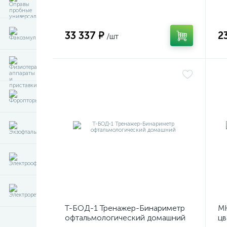
диагностики и визуализации
р
внутренних структур глазного
яблока
33 337 ₽
2
/шт
Т-БОД-1 Тренажер-Бинариметр
МК
офтальмологический домашний
цв