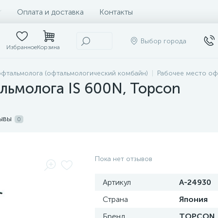
Оплата и доставка
Контакты
Выбор города
Избранное
Корзина
офтальмолога (офтальмологический комбайн)
Рабочее место оф
льмолога IS 600N, Topcon
ывы
0
Пока нет отзывов
Артикул
A-24930
Страна
Япония
Бренд
TOPCON