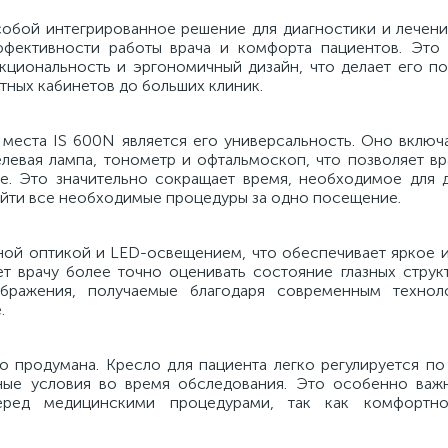
собой интегрированное решение для диагностики и лечени
ффективности работы врача и комфорта пациентов. Это
нкциональность и эргономичный дизайн, что делает его п
тных кабинетов до больших клиник.
места IS 600N является его универсальность. Оно включа
елевая лампа, тонометр и офтальмоскоп, что позволяет в
. Это значительно сокращает время, необходимое для д
ройти все необходимые процедуры за одно посещение.
ой оптикой и LED-освещением, что обеспечивает яркое 
т врачу более точно оценивать состояние глазных структ
ображения, получаемые благодаря современным технол
.
 продумана. Кресло для пациента легко регулируется по 
тные условия во время обследования. Это особенно важ
еред медицинскими процедурами, так как комфортн