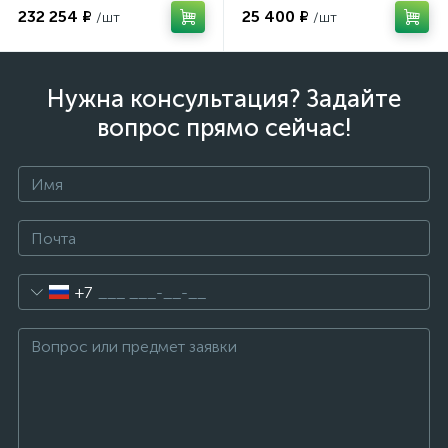
очков
232 254 ₽
25 400 ₽
/шт
/шт
оры
Нужна консультация? Задайте
ские
вопрос прямо сейчас!
кие
+7