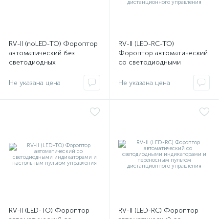
RV-II (noLED-TO) Фороптор
RV-II (LED-RC-TO)
автоматический без
Фороптор автоматический
светодиодных
со светодиодными
индикаторов, с настольным
индикаторами, настольным
пультом управления
пультом управления и
Не указана цена
Не указана цена
переносным пультом
дистанционного
управления
RV-II (LED-TO) Фороптор
RV-II (LED-RC) Фороптор