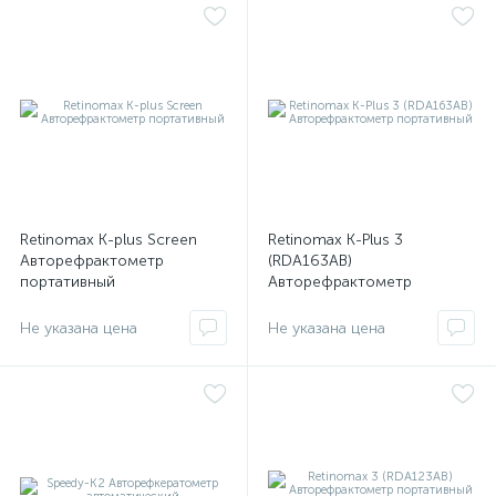
й
тор
Retinomax K-plus Screen
Retinomax K-Plus 3
Авторефрактометр
(RDA163AB)
портативный
Авторефрактометр
портативный
е
Не указана цена
Не указана цена
е
ры)