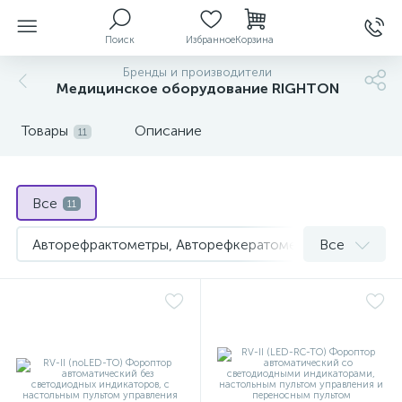
Поиск
Избранное
Корзина
Бренды и производители
Медицинское оборудование RIGHTON
ы
Товары
Описание
11
Все
11
й
Авторефрактометры, Авторефкератометры
Все
2
Авторефрактометры, Япония
5
Фороптеры RIGHTON, Япония
4