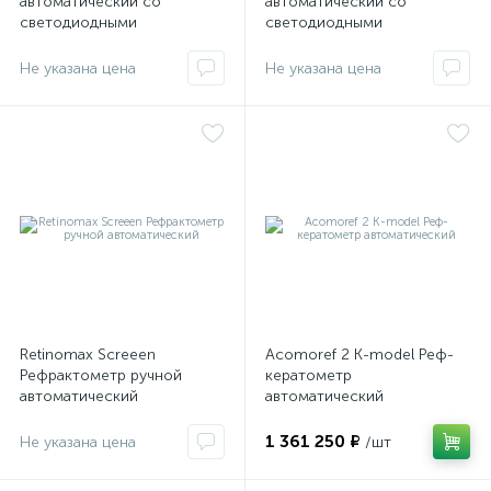
автоматический со
автоматический со
светодиодными
светодиодными
индикаторами и
индикаторами и
настольным пультом
переносным пультом
Не указана цена
Не указана цена
управления
дистанционного
управления
е
Retinomax Screeen
Асоmoref 2 К-model Реф-
Рефрактометр ручной
кератометр
автоматический
автоматический
1 361 250 ₽
Не указана цена
/шт