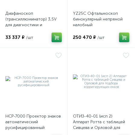
Диафаноскоп
YZ25C Офтальмоскоп
(трансиллюминатор) 3,5V
бинокулярный непрямой
для диагностики и
налобный
визуализации внутренних
структур глазного яблока
33 337 ₽
250 470 ₽
/шт
/шт
е
НСР-7000 Проектор знаков
ОТИЗ-40-01 (исп 2)
автоматический
Аппарат Ротта с таблицей
русифицированный
Сивцева и Орловой для
подбора корригирующих