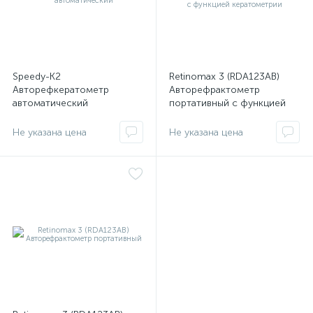
е
Speedy-K2
Retinomax 3 (RDA123AB)
Авторефкератометр
Авторефрактометр
е
автоматический
портативный с функцией
кератометрии
Не указана цена
Не указана цена
е