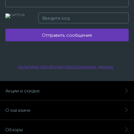
имулятор
ы
Отправить сообщение
ии)
Нажимая на эту кнопку, я даю свое
согласие на обработку персональных
данных и соглашаюсь с условиями
политики обработки персональных данных
.
Акции и скидки
О магазине
Обзоры