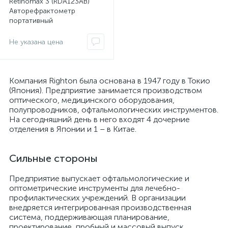
Retinomax 3 (RDA123AB)
Авторефрактометр
портативный
ы
ие
Не указана цена
Компания Righton была основана в 1947 году в Токио
(Япония). Предприятие занимается производством
оптического, медицинского оборудования,
полупроводников, офтальмологических инструментов.
На сегодняшний день в него входят 4 дочерние
отделения в Японии и 1 – в Китае.
е
Сильные стороны
Предприятие выпускает офтальмологические и
оптометрические инструменты для лечебно-
профилактических учреждений. В организации
внедряется интегрированная производственная
система, поддерживающая планирование,
проектирование, пробный и массовый выпуск