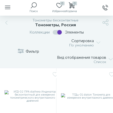
0
0
Поиск
Избранное
Корзина
Тонометры бесконтактные
Тонометры, Россия
Коллекции
Элементы
ы
Сортировка
По умолчанию
Фильтр
Вид отображения товаров
й
Список