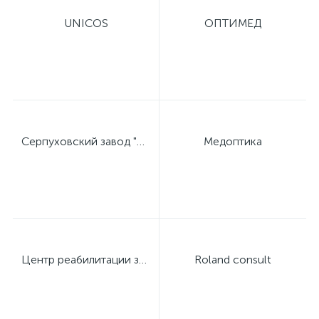
UNICOS
ОПТИМЕД
Серпуховский завод "Металлист"
Медоптика
Центр реабилитации зрения профессора Дембского
Roland consult
е