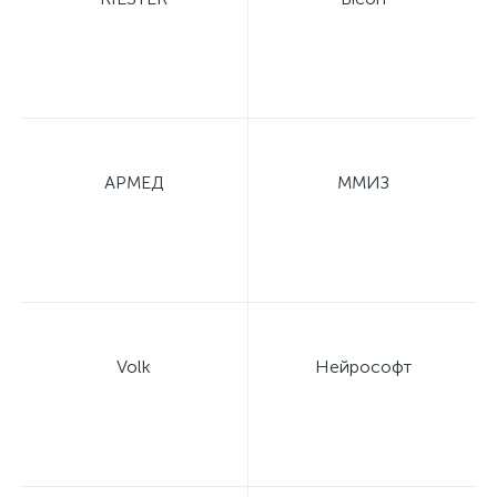
й
АРМЕД
ММИЗ
тор
е
Volk
Нейрософт
е
ры)