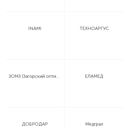
ы
ие
INAMI
ТЕХНОАРГУС
е
ЗОМЗ (Загорский оптико-механический завод)
ЕЛАМЕД
ДОБРОДАР
Медграл