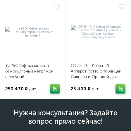
YZ25C Офтальмоскоп
ОТИЗ-40-01 (исп 2)
бинокулярный непрямой
Аппарат Ротта с таблицей
налобный
Сивцева и Орловой для
подбора корригирующих
очков
250 470 ₽
25 400 ₽
/шт
/шт
Нужна консультация? Задайте
вопрос прямо сейчас!