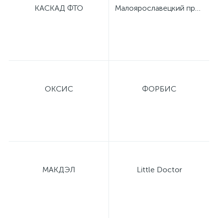
КАСКАД ФТО
Малоярославецкий приборный завод
имулятор
ы
ии)
ОКСИС
ФОРБИС
МАКДЭЛ
Little Doctor