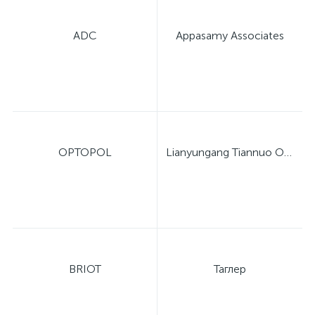
ADC
Appasamy Associates
OPTOPOL
Lianyungang Tiannuo Optical Instrument Co., Ltd.
BRIOT
Таглер