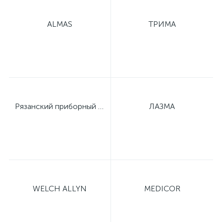
е
ALMAS
ТРИМА
е
Рязанский приборный завод
ЛАЗМА
е
WELCH ALLYN
MEDICOR