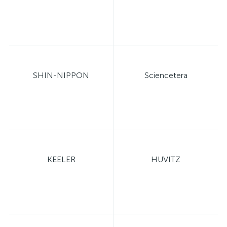
ий
SHIN-NIPPON
Sciencetera
KEELER
HUVITZ