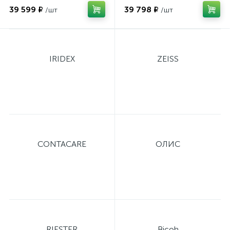
39 599 ₽
39 798 ₽
методом
/шт
/шт
IRIDEX
ZEISS
CONTACARE
ОЛИС
е
RIESTER
Bicoh