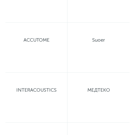
оры
ские
ACCUTOME
Suoer
кие
INTERACOUSTICS
МЕДТЕКО