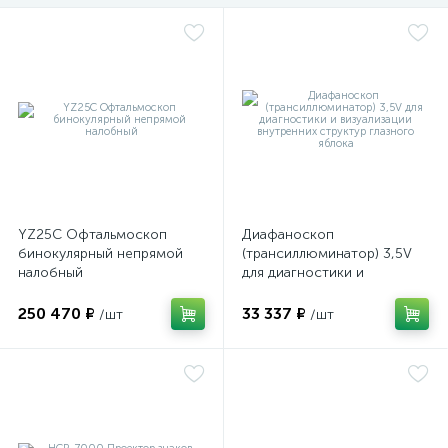
е
е
YZ25C Офтальмоскоп
Диафаноскоп
е
бинокулярный непрямой
(трансиллюминатор) 3,5V
налобный
для диагностики и
визуализации внутренних
структур глазного яблока
250 470 ₽
33 337 ₽
/шт
/шт