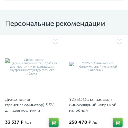
Персональные рекомендации
Диафаноскоп
YZ25C Офтальмоскоп
(трансиллюминатор) 3,5V
бинокулярный непрямой
для диагностики и
налобный
визуализации внутренних
структур глазного яблока
33 337 ₽
250 470 ₽
/шт
/шт