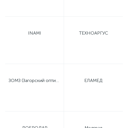
ы
ие
INAMI
ТЕХНОАРГУС
е
ЗОМЗ (Загорский оптико-механический завод)
ЕЛАМЕД
ДОБРОДАР
Медграл