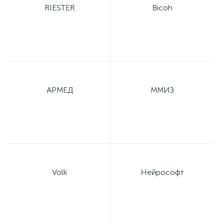
RIESTER
Bicoh
й
АРМЕД
ММИЗ
тор
е
Volk
Нейрософт
е
ры)