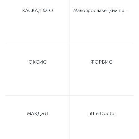
имулятор
КАСКАД ФТО
Малоярославецкий приборный завод
ы
ии)
ОКСИС
ФОРБИС
МАКДЭЛ
Little Doctor