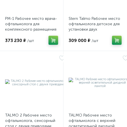
РМ-1 Рабочее место врача-
Stern Talmo Рабочее место
офтальмолога для
офтальмолога детское для
комплексного размещения
установки двух
диагностических приборов
офтальмологических
373 230 ₽
309 000 ₽
приборов
/шт
/шт
TALMO 2 Рабочее место
TALMO Рабочее место
офтальмолога, сенсорный
офтальмолога с верхней
стол с двумя приводами
осветительной диодной