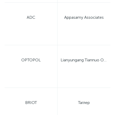
ADC
Appasamy Associates
OPTOPOL
Lianyungang Tiannuo Optical Instrument Co., Ltd.
BRIOT
Таглер