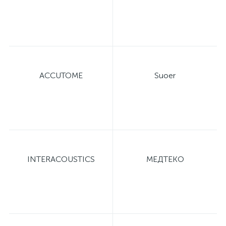
оры
ские
ACCUTOME
Suoer
кие
INTERACOUSTICS
МЕДТЕКО