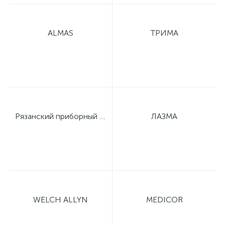
е
ALMAS
ТРИМА
е
Рязанский приборный завод
ЛАЗМА
е
WELCH ALLYN
MEDICOR