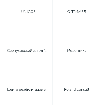
UNICOS
ОПТИМЕД
Серпуховский завод "Металлист"
Медоптика
Центр реабилитации зрения профессора Дембского
Roland consult
е