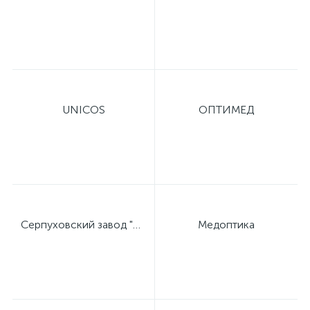
ий
UNICOS
ОПТИМЕД
Серпуховский завод "Металлист"
Медоптика