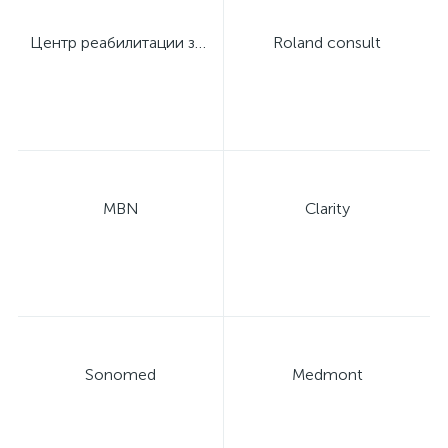
Центр реабилитации зрения профессора Дембского
Roland consult
MBN
Clarity
Sonomed
Medmont
е