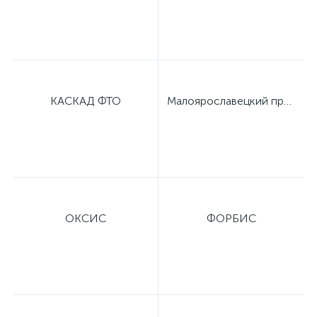
оры
ские
КАСКАД ФТО
Малоярославецкий приборный завод
кие
ОКСИС
ФОРБИС