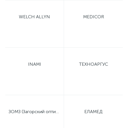
е
WELCH ALLYN
MEDICOR
е
INAMI
ТЕХНОАРГУС
е
ЗОМЗ (Загорский оптико-механический завод)
ЕЛАМЕД