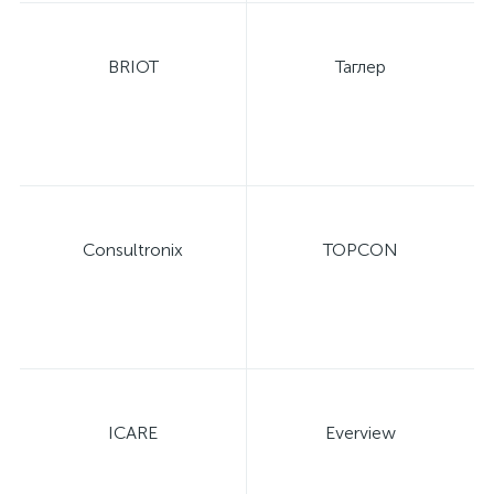
BRIOT
Таглер
Consultronix
TOPCON
ICARE
Everview