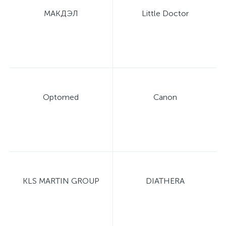
МАКДЭЛ
Little Doctor
имулятор
ы
ии)
Optomed
Canon
KLS MARTIN GROUP
DIATHERA