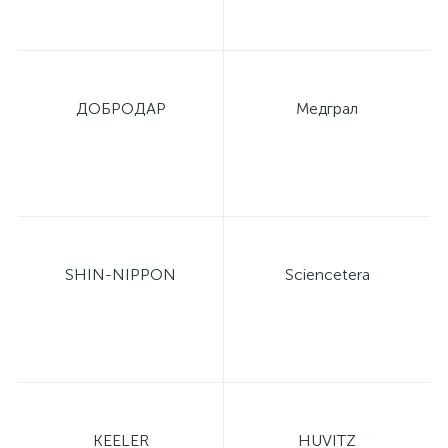
ы
ие
ДОБРОДАР
Медграл
е
SHIN-NIPPON
Sciencetera
KEELER
HUVITZ