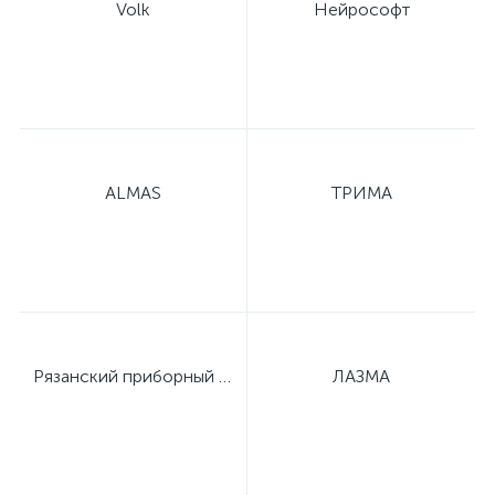
Volk
Нейрософт
й
ALMAS
ТРИМА
тор
е
Рязанский приборный завод
ЛАЗМА
е
ры)