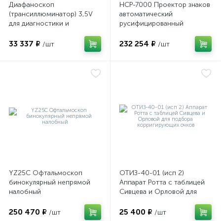
Диафаноскоп
НСР-7000 Проектор знаков
(трансиллюминатор) 3,5V
автоматический
для диагностики и
русифицированный
визуализации внутренних
структур глазного яблока
33 337 ₽
232 254 ₽
/шт
/шт
YZ25C Офтальмоскоп
ОТИЗ-40-01 (исп 2)
бинокулярный непрямой
Аппарат Ротта с таблицей
налобный
Сивцева и Орловой для
подбора корригирующих
очков
250 470 ₽
25 400 ₽
/шт
/шт