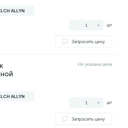
LCH ALLYN
-
+
шт
к
сной
LCH ALLYN
-
+
шт