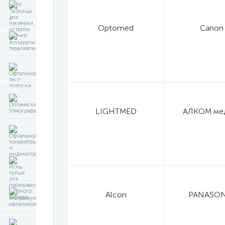
Optomed
Canon
LIGHTMED
АЛКОМ ме
Alcon
PANASON