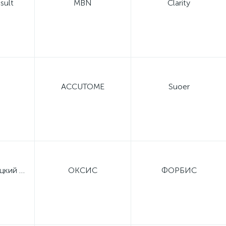
sult
MBN
Clarity
ACCUTOME
Suoer
Малоярославецкий приборный завод
ОКСИС
ФОРБИС