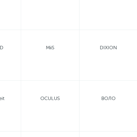
ED
MiiS
DIXION
it
OCULUS
ВОЛО