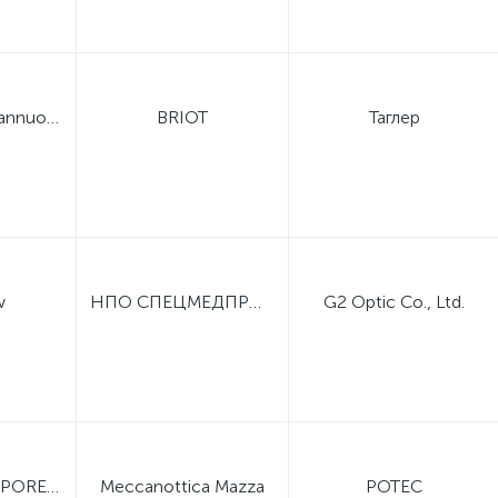
Lianyungang Tiannuo Optical Instrument Co., Ltd.
BRIOT
Таглер
w
НПО СПЕЦМЕДПРИБОР
G2 Optic Co., Ltd.
SHANGHAI SUPORE INSTRUMENTS
Meccanottica Mazza
POTEC