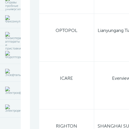
OPTOPOL
ICARE
Evervie
RIGHTON