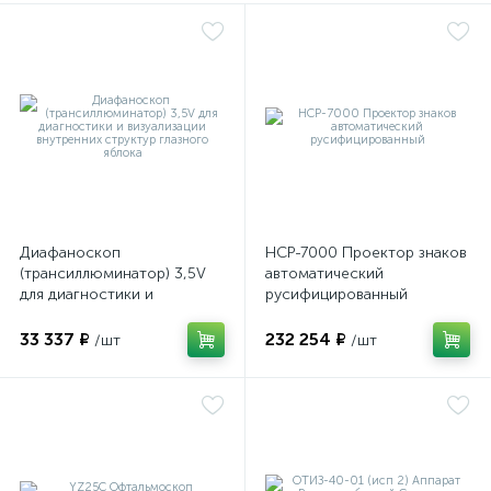
е
е
Диафаноскоп
НСР-7000 Проектор знаков
е
(трансиллюминатор) 3,5V
автоматический
для диагностики и
русифицированный
визуализации внутренних
структур глазного яблока
33 337 ₽
232 254 ₽
/шт
/шт