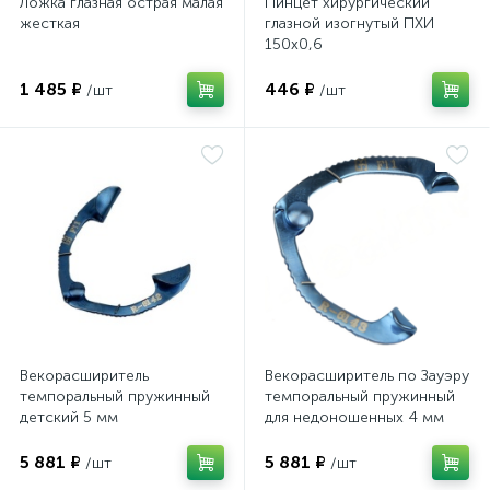
Ложка глазная острая малая
Пинцет хирургический
жесткая
глазной изогнутый ПХИ
150х0,6
1 485 ₽
446 ₽
/шт
/шт
Векорасширитель
Векорасширитель по Зауэру
темпоральный пружинный
темпоральный пружинный
детский 5 мм
для недоношенных 4 мм
е
5 881 ₽
5 881 ₽
/шт
/шт