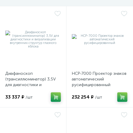
оры
ские
кие
Диафаноскоп
НСР-7000 Проектор знаков
(трансиллюминатор) 3,5V
автоматический
для диагностики и
русифицированный
визуализации внутренних
структур глазного яблока
33 337 ₽
232 254 ₽
/шт
/шт