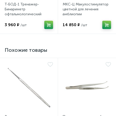
Т-БОД-1 Тренажер-
МКС-Ц Макулостимулятор
Бинариметр
цветной для лечения
офтальмологический
амблиопии
домашний
3 960 ₽
14 850 ₽
/шт
/шт
ий
Похожие товары