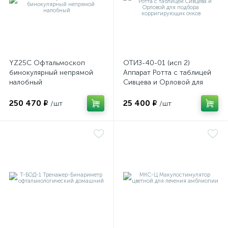
ы
ие
YZ25C Офтальмоскоп
ОТИЗ-40-01 (исп 2)
бинокулярный непрямой
Аппарат Ротта с таблицей
налобный
Сивцева и Орловой для
подбора корригирующих
очков
250 470 ₽
25 400 ₽
/шт
/шт
е