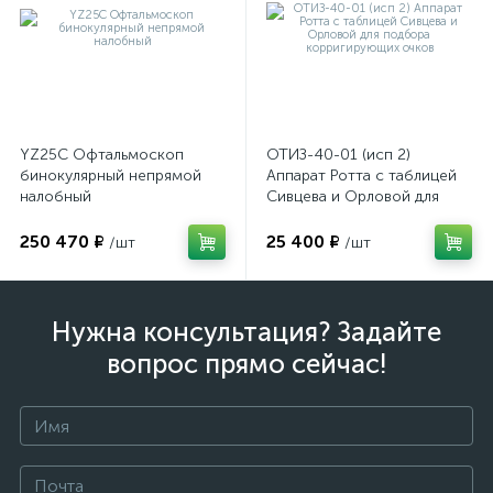
имулятор
ы
ии)
YZ25C Офтальмоскоп
ОТИЗ-40-01 (исп 2)
бинокулярный непрямой
Аппарат Ротта с таблицей
налобный
Сивцева и Орловой для
подбора корригирующих
очков
250 470 ₽
25 400 ₽
/шт
/шт
Нужна консультация? Задайте
вопрос прямо сейчас!