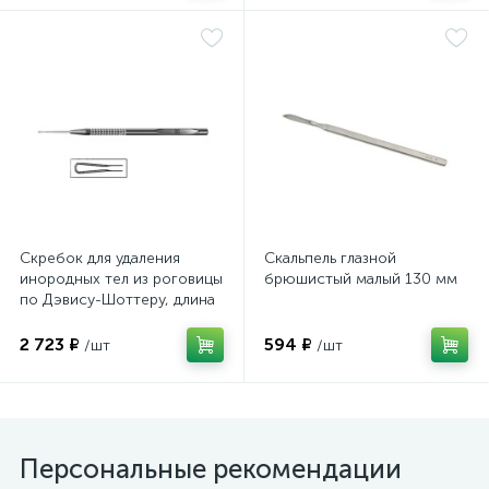
е
Скребок для удаления
Скальпель глазной
инородных тел из роговицы
брюшистый малый 130 мм
по Дэвису-Шоттеру, длина
123 мм
2 723 ₽
594 ₽
/шт
/шт
Персональные рекомендации