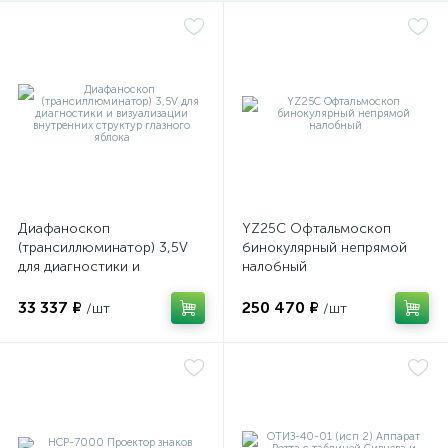
оры
ские
кие
Диафаноскоп
YZ25C Офтальмоскоп
(трансиллюминатор) 3,5V
бинокулярный непрямой
для диагностики и
налобный
визуализации внутренних
структур глазного яблока
33 337 ₽
250 470 ₽
/шт
/шт