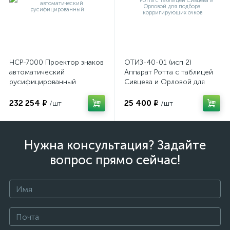
имулятор
ы
НСР-7000 Проектор знаков
ОТИЗ-40-01 (исп 2)
ии)
автоматический
Аппарат Ротта с таблицей
русифицированный
Сивцева и Орловой для
подбора корригирующих
очков
232 254 ₽
25 400 ₽
/шт
/шт
Нужна консультация? Задайте
вопрос прямо сейчас!