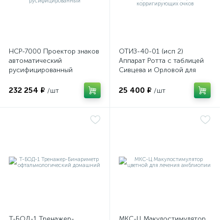
ы
ие
НСР-7000 Проектор знаков
ОТИЗ-40-01 (исп 2)
автоматический
Аппарат Ротта с таблицей
русифицированный
Сивцева и Орловой для
подбора корригирующих
очков
232 254 ₽
25 400 ₽
/шт
/шт
е
Т-БОД-1 Тренажер-
МКС-Ц Макулостимулятор