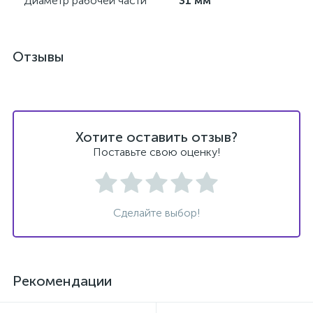
Диаметр рабочей части
31 мм
й
Отзывы
Хотите оставить отзыв?
тор
Поставьте свою оценку!
е
Сделайте выбор!
е
Рекомендации
ры)