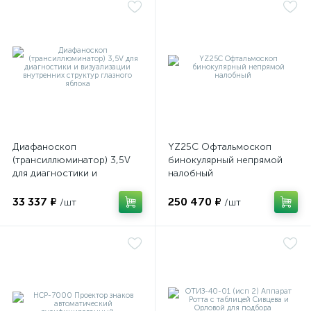
е
е
Диафаноскоп
YZ25C Офтальмоскоп
(трансиллюминатор) 3,5V
бинокулярный непрямой
е
для диагностики и
налобный
визуализации внутренних
структур глазного яблока
33 337 ₽
250 470 ₽
/шт
/шт