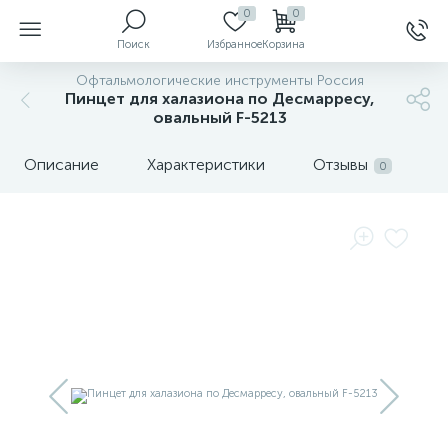
0
0
Поиск
Избранное
Корзина
Офтальмологические инструменты Россия
Пинцет для халазиона по Десмарресу,
овальный F-5213
ы
Описание
Характеристики
Отзывы
0
й