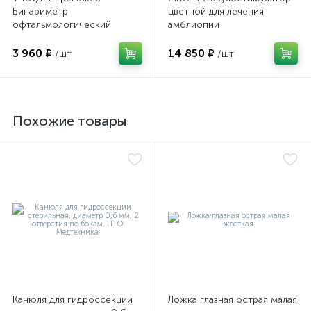
Бинариметр
цветной для лечения
офтальмологический
амблиопии
домашний
3 960 ₽
14 850 ₽
/шт
/шт
ий
Похожие товары
Канюля для гидроссекции
Ложка глазная острая малая