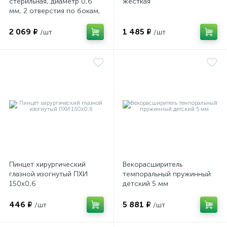
стерильная, диаметр 0,6
жесткая
мм, 2 отверстия по бокам,
ПТО Медтехника
2 069 ₽
1 485 ₽
/шт
/шт
Пинцет хирургический
Векорасширитель
глазной изогнутый ПХИ
темпоральный пружинный
150х0,6
детский 5 мм
446 ₽
5 881 ₽
/шт
/шт
е