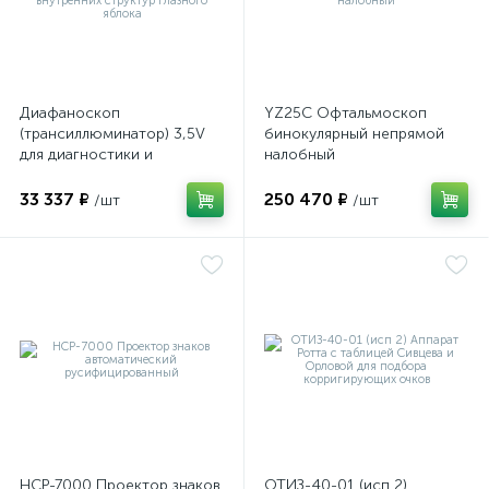
оры
ские
Диафаноскоп
YZ25C Офтальмоскоп
(трансиллюминатор) 3,5V
бинокулярный непрямой
для диагностики и
налобный
визуализации внутренних
структур глазного яблока
33 337 ₽
250 470 ₽
/шт
/шт
кие
НСР-7000 Проектор знаков
ОТИЗ-40-01 (исп 2)