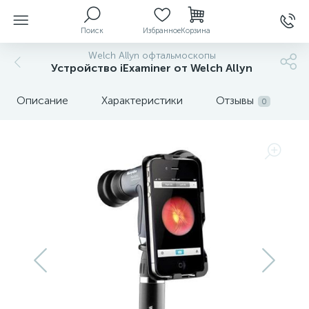
Поиск
Избранное
Корзина
Welch Allyn офтальмоскопы
Устройство iExaminer от Welch Allyn
ы
Описание
Характеристики
Отзывы
0
й