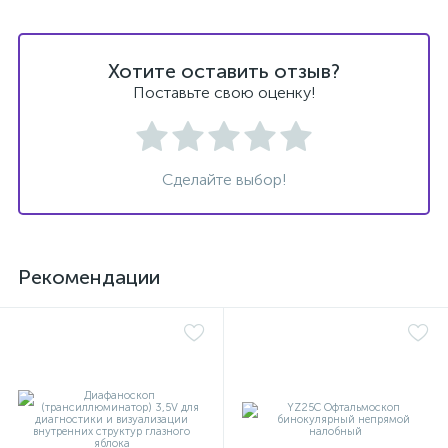
й
Хотите оставить отзыв?
Поставьте свою оценку!
Сделайте выбор!
тор
Рекомендации
е
е
ры)