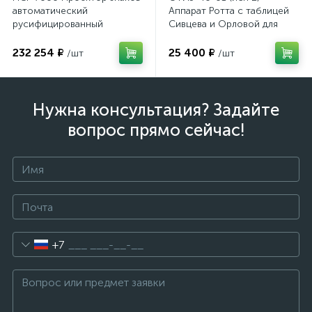
автоматический
Аппарат Ротта с таблицей
имулятор
русифицированный
Сивцева и Орловой для
подбора корригирующих
очков
232 254 ₽
25 400 ₽
/шт
/шт
ы
ии)
Нужна консультация? Задайте
вопрос прямо сейчас!
+7