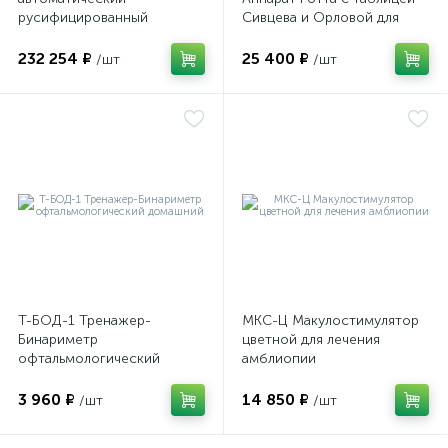
русифицированный
Сивцева и Орловой для
подбора корригирующих
очков
ы
232 254 ₽
25 400 ₽
/шт
/шт
ие
е
Т-БОД-1 Тренажер-
МКС-Ц Макулостимулятор
Бинариметр
цветной для лечения
офтальмологический
амблиопии
домашний
3 960 ₽
14 850 ₽
/шт
/шт