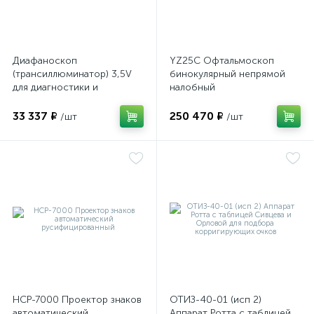
е
Диафаноскоп
YZ25C Офтальмоскоп
(трансиллюминатор) 3,5V
бинокулярный непрямой
для диагностики и
налобный
е
визуализации внутренних
структур глазного яблока
33 337 ₽
250 470 ₽
/шт
/шт
е
НСР-7000 Проектор знаков
ОТИЗ-40-01 (исп 2)
автоматический
Аппарат Ротта с таблицей