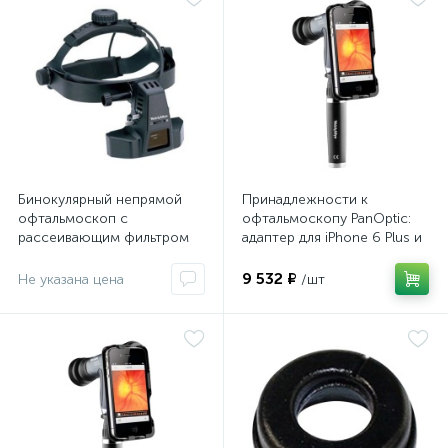
Бинокулярный непрямой
Принадлежности к
офтальмоскоп с
офтальмоскопу PanOptic:
рассеивающим фильтром
адаптер для iPhone 6 Plus и
12500-D
6s Plus
9 532 ₽
Не указана цена
/шт
е