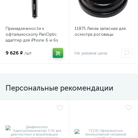
Принадлежности к
11875 Линза запасная для
офтальмоскопу PanOptic:
осмотра роговицы
адаптер для iPhone 6 и 6s
е
9 626 ₽
/шт
Не указана цена
Персональные рекомендации