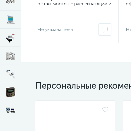
офтальмоскоп с рассеивающим и
оф
желтым фильтрами 12500-DY
фи
Не указана цена
Не
Персональные рекоме