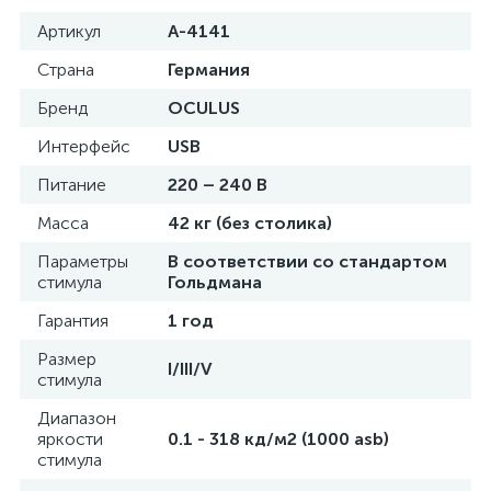
Артикул
A-4141
е
Страна
Германия
Бренд
OCULUS
Интерфейс
USB
е
Питание
220 – 240 В
Масса
42 кг (без столика)
е
Параметры
В соответствии со стандартом
стимула
Гольдмана
Гарантия
1 год
Размер
I/III/V
стимула
Диапазон
яркости
0.1 - 318 кд/м2 (1000 asb)
стимула