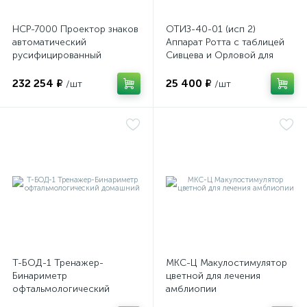
НСР-7000 Проектор знаков
ОТИЗ-40-01 (исп 2)
автоматический
Аппарат Ротта с таблицей
русифицированный
Сивцева и Орловой для
оры
ские
подбора корригирующих
очков
232 254 ₽
25 400 ₽
/шт
/шт
кие
Т-БОД-1 Тренажер-
МКС-Ц Макулостимулятор
Бинариметр
цветной для лечения
офтальмологический
амблиопии
домашний