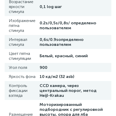
Возрастание
яркости
0,1 log шаг
стимула
ы
ие
Изображение
0.2s/0,5s/0,8s/ определено
пятна
пользователем
стимула
Интервал
0,6s/0.9sопределено
стимула
пользователем
Цвет пятна
Белый, красный, синий
стимуляции
Угол поля
900
е
Яркость фона
10 кд/м2 (32 asb)
Контроль
CCD камера, через
фиксации
центральный порог, метод
взгляда
Heijl-Krakau
Моторизированный
подбородник с регулировкой
Размещение
высоты, опора для лба