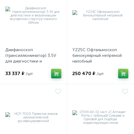
Диафаноскоп
YZ25C Офтальмоскоп
(трансиллюминатор) 3,5V
бинокулярный непрямой
для диагностики и
налобный
визуализации внутренних
структур глазного яблока
33 337 ₽
250 470 ₽
/шт
/шт