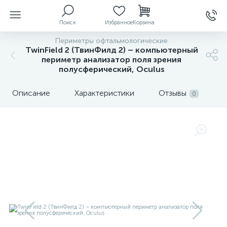
Поиск
Избранное
Корзина
Периметры офтальмологические
TwinField 2 (ТвинФилд 2) – компьютерный
периметр анализатор поля зрения
полусферический, Oculus
ы
Описание
Характеристики
Отзывы
0
й