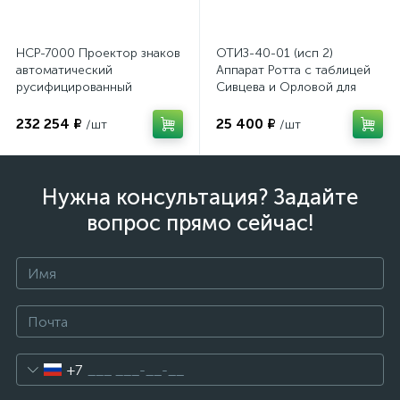
НСР-7000 Проектор знаков
ОТИЗ-40-01 (исп 2)
автоматический
Аппарат Ротта с таблицей
русифицированный
Сивцева и Орловой для
подбора корригирующих
очков
232 254 ₽
25 400 ₽
/шт
/шт
Нужна консультация? Задайте
вопрос прямо сейчас!
+7