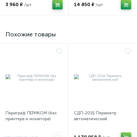
3 960 ₽
14 850 ₽
/шт
/шт
имулятор
Похожие товары
ы
ии)
Периграф ПЕРИКОМ (без
СДП-201Б Периметр
принтера и монитора)
автоматический