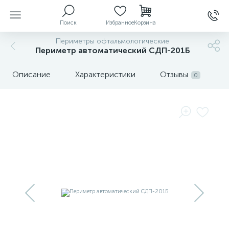
Поиск
Избранное
Корзина
Периметры офтальмологические
Периметр автоматический СДП-201Б
ы
Описание
Характеристики
Отзывы
0
й