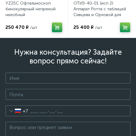
YZ25C Офтальмоскоп
ОТИЗ-40-01 (исп 2)
бинокулярный непрямой
Аппарат Ротта с таблицей
налобный
Сивцева и Орловой для
подбора корригирующих
очков
250 470 ₽
25 400 ₽
/шт
/шт
Нужна консультация? Задайте
вопрос прямо сейчас!
+7