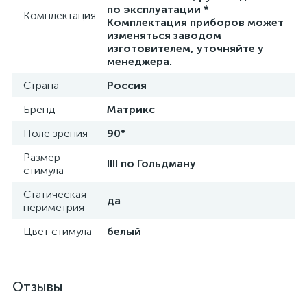
по эксплуатации *
Комплектация
Комплектация приборов может
изменяться заводом
ы
изготовителем, уточняйте у
ие
менеджера.
Страна
Россия
Бренд
Матрикс
Поле зрения
90°
Размер
IIII по Гольдману
стимула
е
Статическая
да
периметрия
Цвет стимула
белый
Отзывы