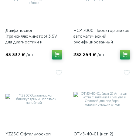
Диафаноскоп
НСР-7000 Проектор знаков
(трансиллюминатор) 3,5V
автоматический
для диагностики и
русифицированный
визуализации внутренних
структур глазного яблока
33 337 ₽
232 254 ₽
/шт
/шт
е
YZ25C Офтальмоскоп
ОТИЗ-40-01 (исп 2)