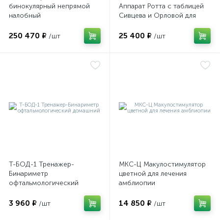
бинокулярный непрямой
Аппарат Ротта с таблицей
налобный
Сивцева и Орловой для
подбора корригирующих
очков
250 470 ₽
25 400 ₽
/шт
/шт
е
Т-БОД-1 Тренажер-
МКС-Ц Макулостимулятор
Бинариметр
цветной для лечения
офтальмологический
амблиопии
домашний
3 960 ₽
14 850 ₽
/шт
/шт