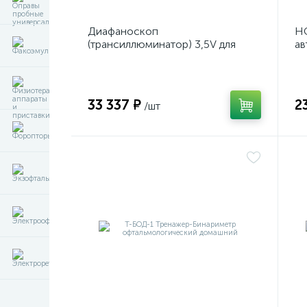
Диафаноскоп
НС
(трансиллюминатор) 3,5V для
ав
диагностики и визуализации
р
внутренних структур глазного
яблока
33 337 ₽
2
/шт