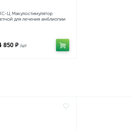
С-Ц Макулостимулятор
етной для лечения амблиопии
4 850 ₽
/шт