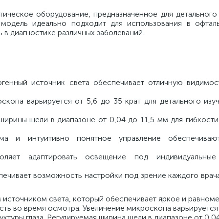
тическое оборудование, предназначенное для детального
а модель идеально подходит для использования в офтал
 в диагностике различных заболеваний.
огенный источник света обеспечивает отличную видимос
скопа варьируется от 5,6 до 35 крат для детального изу
ширины щели в диапазоне от 0,04 до 11,5 мм для гибкост
рма и интуитивно понятное управление обеспечива
воляет адаптировать освещение под индивидуальные
ечивает возможность настройки под зрение каждого врача
источником света, который обеспечивает яркое и равном
сть во время осмотра. Увеличение микроскопа варьируется 
уктуры глаза. Регулируемая ширина щели в диапазоне от 0,04