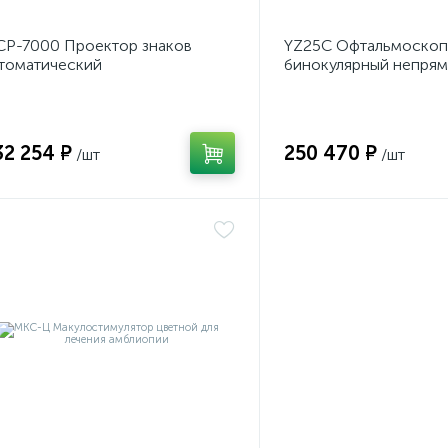
Р-7000 Проектор знаков
YZ25C Офтальмоскоп
томатический
бинокулярный непря
усифицированный
налобный
32 254 ₽
250 470 ₽
/шт
/шт