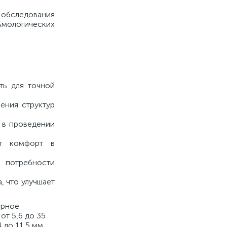
 обследования
ьмологических
ть для точной
чения структур
и в проведении
ют комфорт в
 потребности
, что улучшает
ерное
от 5,6 до 35
 до 11,5 мм