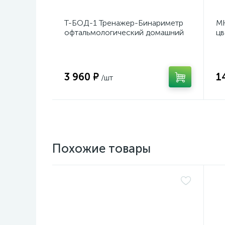
Т-БОД-1 Тренажер-Бинариметр
МК
офтальмологический домашний
цв
3 960 ₽
1
/шт
Похожие товары