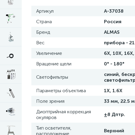
Артикул
А-37038
Страна
Россия
Бренд
ALMAS
Вес
прибора - 21
Увеличение
6Х, 10Х, 16Х,
Вращение щели
0° - 180°
синий, беск
Светофильтры
светофильтр
Параметры объектива
1Х, 1.6Х
Поле зрения
33 мм, 22.5 м
Диоптрийная коррекция
±8 Дптр.
окуляров
Тип осветителя,
Верхний
расположение