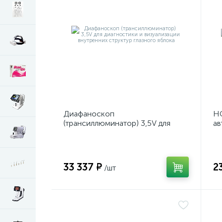
Диафаноскоп
НС
(трансиллюминатор) 3,5V для
ав
диагностики и визуализации
р
внутренних структур глазного
яблока
33 337 ₽
2
/шт