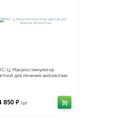
С-Ц Макулостимулятор
етной для лечения амблиопии
4 850 ₽
/шт