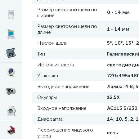
Размер световой щели по
0 - 14 мм
ширине
Размер световой щели по
1 - 14 мм
длине
Наклон щели
5°, 10°, 15°, 
Тип
Галилеевски
Источник света
светодиодна
Упаковка
720x495x48
Выходное напряжение
Лампа: 4 В, 
Окуляры
12.5Х
Входное напряжение
AC115 В/230
Диафрагма
14, 10, 5, 2, 
Перемещение лицевого
есть
упора