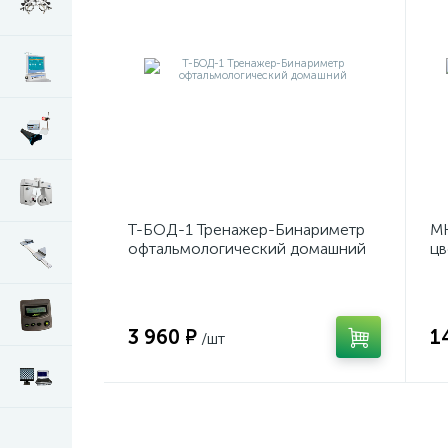
Т-БОД-1 Тренажер-Бинариметр
МК
офтальмологический домашний
цв
3 960 ₽
1
/шт