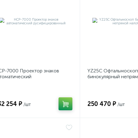
Р-7000 Проектор знаков
YZ25C Офтальмоскоп
томатический
бинокулярный непря
усифицированный
налобный
32 254 ₽
250 470 ₽
/шт
/шт