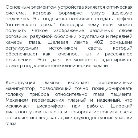
Основным элементом устройства является оптическая
й
система, которая формирует узкую щелевую
подсветку. Эта подсветка позволяет создать эффект
"оптического среза", благодаря чему врач может
получить четкое изображение различных слоев
роговицы, радужной оболочки, хрусталика и передней
камеры глаза. Щелевая лампа 40Z оснащена
регулируемым источником света, который
обеспечивает как точечное, так и рассеянное
освещение. Это дает возможность адаптировать
тор
осмотр под конкретные клинические задачи.
Конструкция лампы включает эргономичный
манипулятор, позволяющий точно позиционировать
е
головку прибора относительно глаза пациента.
Механизм перемещения плавный и надежный, что
исключает дискомфорт при работе. Широкий
диапазон углов наклона и поворота источника света
позволяет исследовать даже труднодоступные участки
е
глаза.
ры)