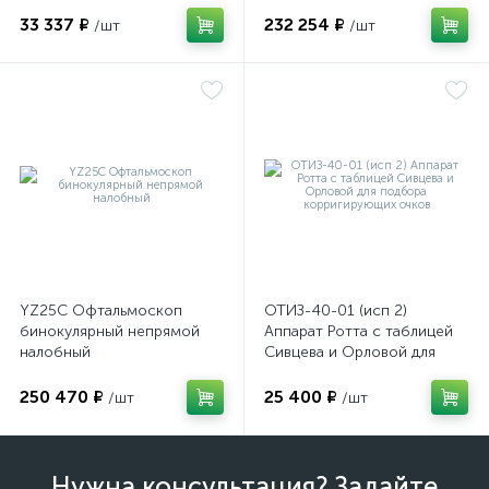
визуализации внутренних
структур глазного яблока
33 337 ₽
232 254 ₽
/шт
/шт
YZ25C Офтальмоскоп
ОТИЗ-40-01 (исп 2)
бинокулярный непрямой
Аппарат Ротта с таблицей
налобный
Сивцева и Орловой для
подбора корригирующих
очков
250 470 ₽
25 400 ₽
/шт
/шт
Нужна консультация? Задайте