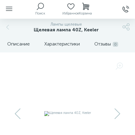
Поиск
Избранное
Корзина
Лампы щелевые
Щелевая лампа 40Z, Keeler
ы
Описание
Характеристики
Отзывы
0
й