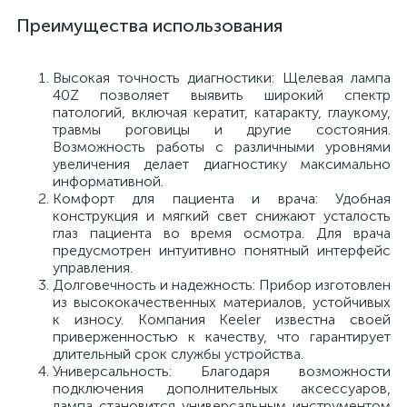
Преимущества использования
е
Высокая точность диагностики: Щелевая лампа
40Z позволяет выявить широкий спектр
патологий, включая кератит, катаракту, глаукому,
е
травмы роговицы и другие состояния.
Возможность работы с различными уровнями
увеличения делает диагностику максимально
информативной.
Комфорт для пациента и врача: Удобная
е
конструкция и мягкий свет снижают усталость
глаз пациента во время осмотра. Для врача
предусмотрен интуитивно понятный интерфейс
управления.
Долговечность и надежность: Прибор изготовлен
из высококачественных материалов, устойчивых
к износу. Компания Keeler известна своей
приверженностью к качеству, что гарантирует
длительный срок службы устройства.
Универсальность: Благодаря возможности
подключения дополнительных аксессуаров,
лампа становится универсальным инструментом