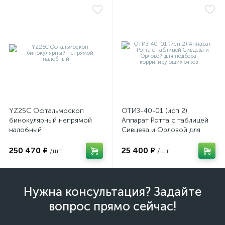
YZ25C Офтальмоскоп
ОТИЗ-40-01 (исп 2)
бинокулярный непрямой
Аппарат Ротта с таблицей
налобный
Сивцева и Орловой для
подбора корригирующих
очков
250 470 ₽
25 400 ₽
/шт
/шт
Нужна консультация? Задайте
вопрос прямо сейчас!