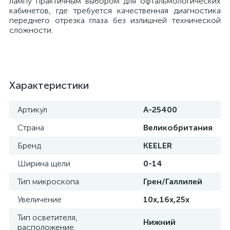
лампу практичным выбором для офтальмологических
кабинетов, где требуется качественная диагностика
переднего отрезка глаза без излишней технической
ы
сложности.
ие
Характеристики
Артикул
A-25400
Страна
Великобритания
е
Бренд
KEELER
Ширина щели
0-14
Тип микроскопа
Грен/Галлилей
Увеличение
10х,16х,25х
Тип осветителя,
Нижний
расположение