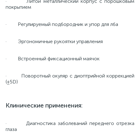
· Литой металлический корпус с порошковым
покрытием
й
· Регулируемый подбородник и упор для лба
· Эргономичные рукоятки управления
· Встроенный фиксационный маячок
тор
· Поворотный окуляр с диоптрийной коррекцией
(±5D)
е
Клинические применения:
е
· Диагностика заболеваний переднего отрезка
глаза
ры)