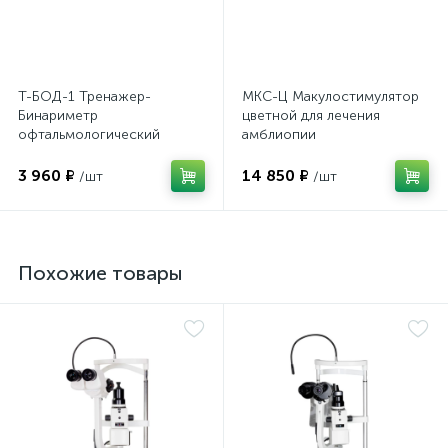
оры
Т-БОД-1 Тренажер-
МКС-Ц Макулостимулятор
ские
Бинариметр
цветной для лечения
офтальмологический
амблиопии
домашний
3 960 ₽
14 850 ₽
/шт
/шт
кие
Похожие товары