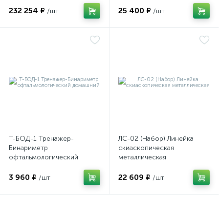
очков
232 254 ₽
25 400 ₽
/шт
/шт
оры
ские
кие
Т-БОД-1 Тренажер-
ЛС-02 (Набор) Линейка
Бинариметр
скиаскопическая
офтальмологический
металлическая
домашний
3 960 ₽
22 609 ₽
/шт
/шт