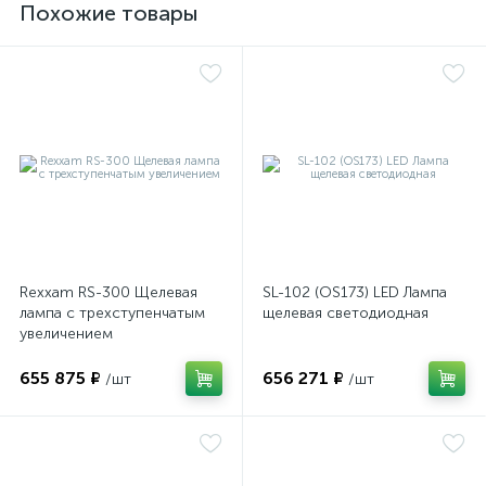
Похожие товары
имулятор
ы
ии)
Rexxam RS-300 Щелевая
SL-102 (OS173) LED Лампа
лампа с трехступенчатым
щелевая светодиодная
увеличением
655 875 ₽
656 271 ₽
/шт
/шт