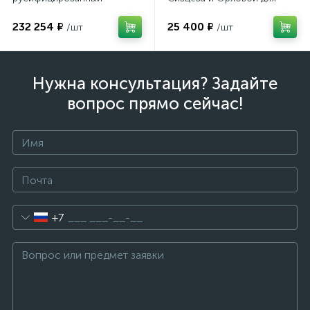
подбора корригирующих
очков
232 254 ₽
25 400 ₽
/шт
/шт
Нужна консультация? Задайте
вопрос прямо сейчас!
+7