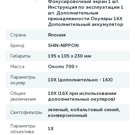
Фокусировочный экран 1 шт.
Инструкция по эксплуатации 1
шт. Дополнительные
е
принадлежности Окуляры 16X
Дополнительный аккумулятор
Страна
Япония
е
Бренд
SHIN-NIPPON
Габариты
195 x 105 x 230 мм
Масса
Около 700 г
е
Параметры
10X (дополнительно - 16X)
окуляр
Общее
10X (16X при использовании
увеличение
дополнительных окуляров)
зеленый, кобальтовый синий,
Светофильтры
конверсионный
Параметры
1X
объектива