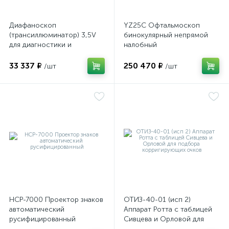
Диафаноскоп
YZ25C Офтальмоскоп
(трансиллюминатор) 3,5V
бинокулярный непрямой
для диагностики и
налобный
визуализации внутренних
структур глазного яблока
33 337 ₽
250 470 ₽
/шт
/шт
е
НСР-7000 Проектор знаков
ОТИЗ-40-01 (исп 2)
автоматический
Аппарат Ротта с таблицей
русифицированный
Сивцева и Орловой для
подбора корригирующих