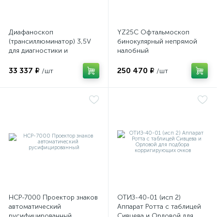
Диафаноскоп
YZ25C Офтальмоскоп
(трансиллюминатор) 3,5V
бинокулярный непрямой
для диагностики и
налобный
визуализации внутренних
структур глазного яблока
33 337 ₽
250 470 ₽
/шт
/шт
НСР-7000 Проектор знаков
ОТИЗ-40-01 (исп 2)
автоматический
Аппарат Ротта с таблицей
русифицированный
Сивцева и Орловой для