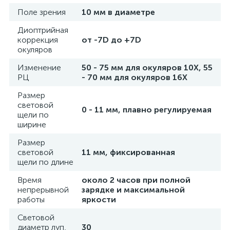
Поле зрения
10 мм в диаметре
ы
Диоптрийная
ие
коррекция
от -7D до +7D
окуляров
Изменение
50 - 75 мм для окуляров 10X, 55
РЦ
- 70 мм для окуляров 16X
Размер
световой
0 - 11 мм, плавно регулируемая
щели по
ширине
е
Размер
световой
11 мм, фиксированная
щели по длине
Время
около 2 часов при полной
непрерывной
зарядке и максимальной
работы
яркости
Световой
диаметр луп,
30