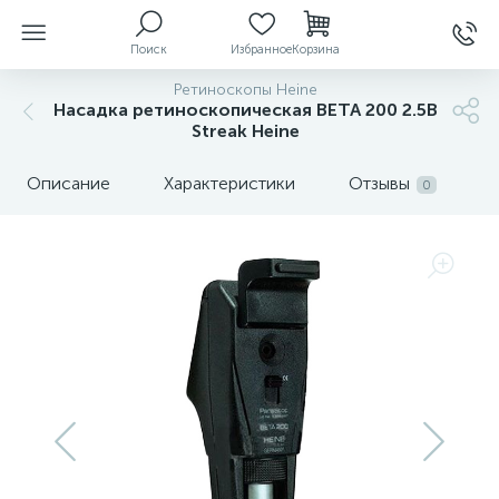
Поиск
Избранное
Корзина
Ретиноскопы Heine
Насадка ретиноскопическая ВЕТА 200 2.5В
Streak Heine
ы
Описание
Характеристики
Отзывы
0
й