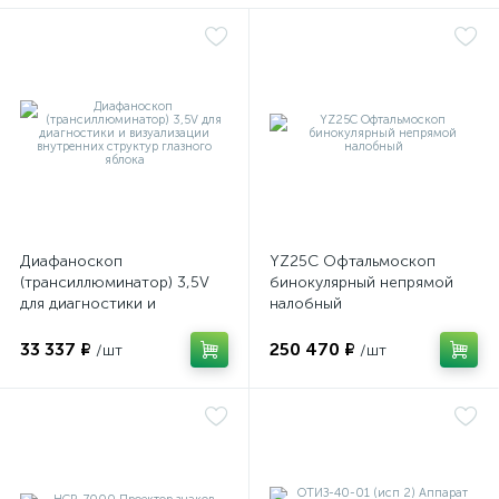
ий
Диафаноскоп
YZ25C Офтальмоскоп
(трансиллюминатор) 3,5V
бинокулярный непрямой
для диагностики и
налобный
визуализации внутренних
структур глазного яблока
33 337 ₽
250 470 ₽
/шт
/шт