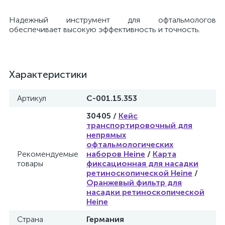
Надежный инструмент для офтальмологов
е
обеспечивает высокую эффективность и точность.
е
Характеристики
Артикул
С-001.15.353
30405 /
Кейс
е
транспортировочный для
непрямых
офтальмологических
Рекомендуемые
наборов Heine
/
Карта
товары
фиксационная для насадки
ретиноскопической Heine
/
Оранжевый фильтр для
насадки ретиноскопической
Heine
Страна
Германия