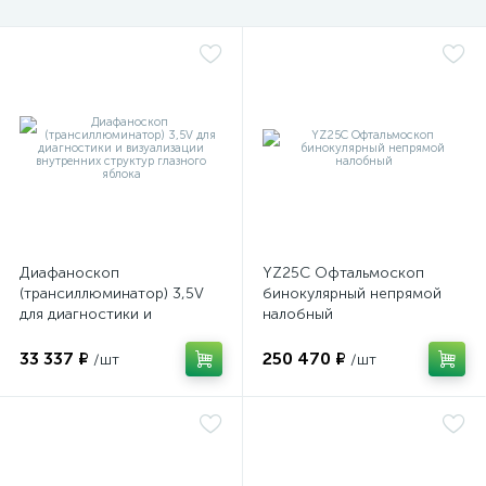
Диафаноскоп
YZ25C Офтальмоскоп
(трансиллюминатор) 3,5V
бинокулярный непрямой
для диагностики и
налобный
визуализации внутренних
структур глазного яблока
33 337 ₽
250 470 ₽
/шт
/шт