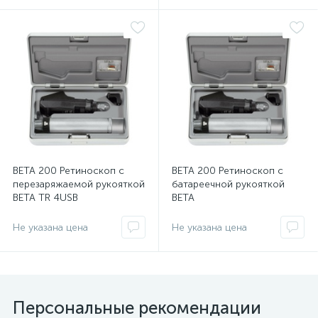
имулятор
ы
ии)
ВЕТА 200 Ретиноскоп с
ВЕТА 200 Ретиноскоп с
перезаряжаемой рукояткой
батареечной рукояткой
BETA ТR 4USB
BETA
Не указана цена
Не указана цена
Персональные рекомендации