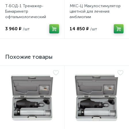
Т-БОД-1 Тренажер-
МКС-Ц Макулостимулятор
Бинариметр
цветной для лечения
офтальмологический
амблиопии
домашний
3 960 ₽
14 850 ₽
/шт
/шт
е
Похожие товары