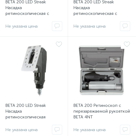
ВЕТА 200 LED Streak
ВЕТА 200 LED Streak
Насадка
Насадка
ретиноскопическая с
ретиноскопическая с
принадлежностями и
принадлежностями в
зарядкой в наборе
наборе
оры
Не указана цена
Не указана цена
ские
кие
ВЕТА 200 LED Streak
ВЕТА 200 Ретиноскоп с
Насадка
перезаряжаемой рукояткой
ретиноскопическая
BETA 4NT
Не указана цена
Не указана цена