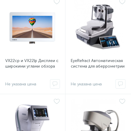
оры
ские
кие
VX22cp и VX22lp Дисплеи с
EyeRefract Автоматическая
широкими углами обзора
система для аберрометрии
Не указана цена
Не указана цена