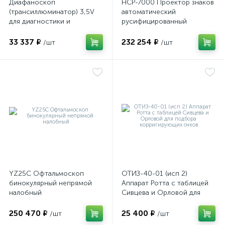
Диафаноскоп
НСР-7000 Проектор знаков
(трансиллюминатор) 3,5V
автоматический
для диагностики и
русифицированный
визуализации внутренних
структур глазного яблока
33 337 ₽
232 254 ₽
/шт
/шт
YZ25C Офтальмоскоп
ОТИЗ-40-01 (исп 2)
бинокулярный непрямой
Аппарат Ротта с таблицей
налобный
Сивцева и Орловой для
подбора корригирующих
очков
250 470 ₽
25 400 ₽
/шт
/шт