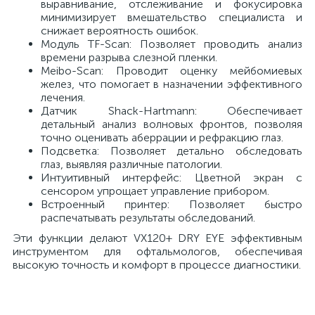
выравнивание, отслеживание и фокусировка
минимизирует вмешательство специалиста и
й
снижает вероятность ошибок.
Модуль TF-Scan: Позволяет проводить анализ
времени разрыва слезной пленки.
Meibo-Scan: Проводит оценку мейбомиевых
желез, что помогает в назначении эффективного
лечения.
Датчик Shack-Hartmann: Обеспечивает
детальный анализ волновых фронтов, позволяя
точно оценивать аберрации и рефракцию глаз.
тор
Подсветка: Позволяет детально обследовать
глаз, выявляя различные патологии.
Интуитивный интерфейс: Цветной экран с
сенсором упрощает управление прибором.
е
Встроенный принтер: Позволяет быстро
распечатывать результаты обследований.
Эти функции делают VX120+ DRY EYE эффективным
инструментом для офтальмологов, обеспечивая
высокую точность и комфорт в процессе диагностики.
е
ры)