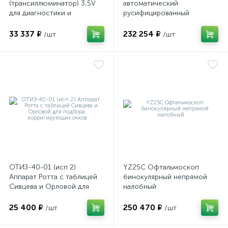
(трансиллюминатор) 3,5V
автоматический
для диагностики и
русифицированный
визуализации внутренних
структур глазного яблока
33 337 ₽
232 254 ₽
/шт
/шт
ОТИЗ-40-01 (исп 2)
YZ25C Офтальмоскоп
Аппарат Ротта с таблицей
бинокулярный непрямой
Сивцева и Орловой для
налобный
подбора корригирующих
очков
25 400 ₽
250 470 ₽
/шт
/шт
е