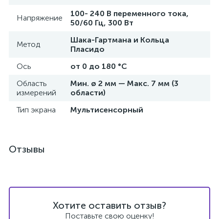
100- 240 В переменного тока,
Напряжение
50/60 Гц, 300 Вт
ы
ие
Шака-Гартмана и Кольца
Метод
Пласидо
Ось
от 0 до 180 °C
Область
Мин. ø 2 мм — Макс. 7 мм (3
измерений
области)
Тип экрана
Мультисенсорный
е
Отзывы
Хотите оставить отзыв?
Поставьте свою оценку!