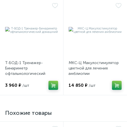
е
Т-БОД-1 Тренажер-
МКС-Ц Макулостимулятор
Бинариметр
цветной для лечения
офтальмологический
амблиопии
домашний
3 960 ₽
14 850 ₽
/шт
/шт
Похожие товары