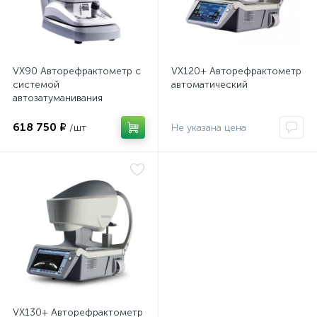
имулятор
VX90 Авторефрактометр с
VX120+ Авторефрактометр
ы
системой
автоматический
ии)
автозатуманивания
618 750 ₽
/шт
Не указана цена
VX130+ Авторефрактометр