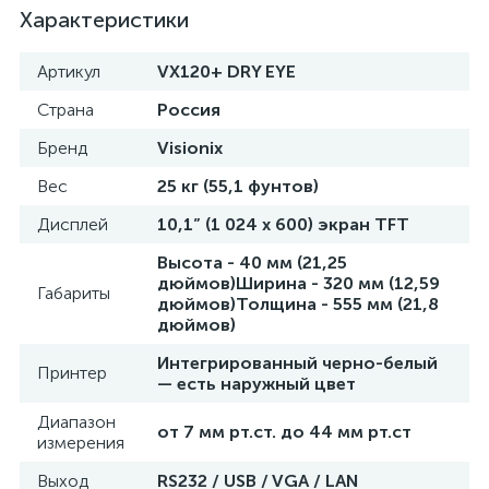
Характеристики
е
Артикул
VX120+ DRY EYE
Страна
Россия
е
Бренд
Visionix
Вес
25 кг (55,1 фунтов)
Дисплей
10,1” (1 024 x 600) экран TFT
е
Высота - 40 мм (21,25
дюймов)Ширина - 320 мм (12,59
Габариты
дюймов)Толщина - 555 мм (21,8
дюймов)
Интегрированный черно-белый
Принтер
— есть наружный цвет
Диапазон
от 7 мм рт.ст. до 44 мм рт.ст
измерения
Выход
RS232 / USB / VGA / LAN