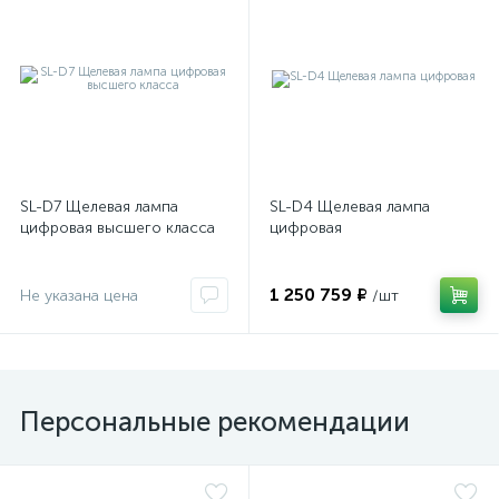
оры
ские
SL-D7 Щелевая лампа
SL-D4 Щелевая лампа
кие
цифровая высшего класса
цифровая
1 250 759 ₽
Не указана цена
/шт
Персональные рекомендации