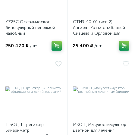
YZ25C Офтальмоскоп
ОТИЗ-40-01 (исп 2)
бинокулярный непрямой
Аппарат Ротта с таблицей
ий
налобный
Сивцева и Орловой для
подбора корригирующих
очков
250 470 ₽
25 400 ₽
/шт
/шт
Т-БОД-1 Тренажер-
МКС-Ц Макулостимулятор
Бинариметр
цветной для лечения