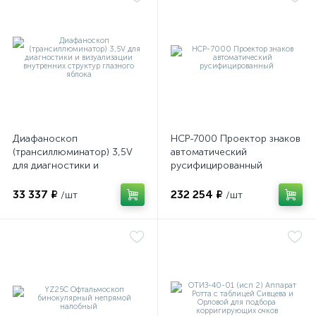
имулятор
ы
ии)
Диафаноскоп
НСР-7000 Проектор знаков
(трансиллюминатор) 3,5V
автоматический
для диагностики и
русифицированный
визуализации внутренних
структур глазного яблока
33 337 ₽
232 254 ₽
/шт
/шт