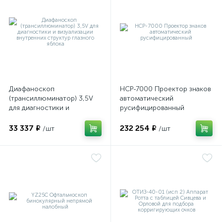
ы
ие
Диафаноскоп
НСР-7000 Проектор знаков
(трансиллюминатор) 3,5V
автоматический
для диагностики и
русифицированный
визуализации внутренних
структур глазного яблока
33 337 ₽
232 254 ₽
/шт
/шт
е