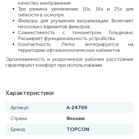
качество изображения.
Три режима увеличения: 10x, 16x и 25x для
й
гибкости в осмотре.
Фильтры для улучшения визуализации: Включает
несколько вариантов фильтров.
Совместимость с тонометром Гольдмана:
Расширяет функциональность устройства.
Компактность: Легко интегрируется на
территории офтальмологических кабинетов.
Эргономичность и укороченное рабочее расстояние
тор
гарантируют комфорт при использовании.
е
Характеристики
Артикул
A-24769
Страна
Япония
е
ры)
Бренд
TOPCON