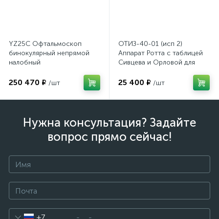
YZ25C Офтальмоскоп
ОТИЗ-40-01 (исп 2)
бинокулярный непрямой
Аппарат Ротта с таблицей
налобный
Сивцева и Орловой для
подбора корригирующих
очков
250 470 ₽
25 400 ₽
/шт
/шт
Нужна консультация? Задайте
вопрос прямо сейчас!
+7