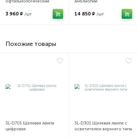
офтальмологический
амблиопии
домашний
3 960 ₽
14 850 ₽
/шт
/шт
Похожие товары
SL-D701 Щелевая лампа
SL-D301 Щелевая лампа с
цифровая
осветителем верхнего типа
е