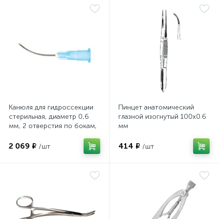
(с наконечниками female M)
(с наконечниками female M)
Канюля для гидроссекции
Пинцет анатомический
стерильная, диаметр 0,6
глазной изогнутый 100х0.6
мм, 2 отверстия по бокам,
мм
ПТО Медтехника
2 069 ₽
414 ₽
/шт
/шт
е