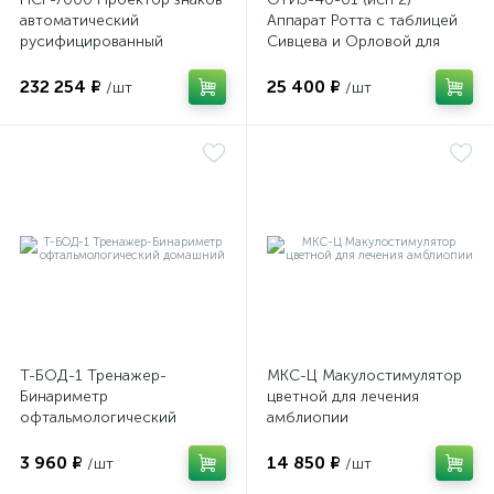
автоматический
Аппарат Ротта с таблицей
русифицированный
Сивцева и Орловой для
подбора корригирующих
ы
ие
очков
232 254 ₽
25 400 ₽
/шт
/шт
е
Т-БОД-1 Тренажер-
МКС-Ц Макулостимулятор
Бинариметр
цветной для лечения
офтальмологический
амблиопии
домашний
3 960 ₽
14 850 ₽
/шт
/шт