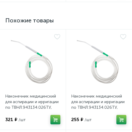
Похожие товары
ий
Наконечник медицинский
Наконечник медицинский
для аспирации и ирригации
для аспирации и ирригации
по ТВНЛ.943134.026ТУ,
по ТВНЛ.943134.026ТУ,
вариант исполнения Я2, с
вариант исполнения Я2, с
удлинителем медицинским
удлинителем медицинским
321 ₽
255 ₽
/шт
/шт
однократного применения
однократного применения
8,0х2500 мм, исполнение 3
6,0х2500 мм, исполнение 3