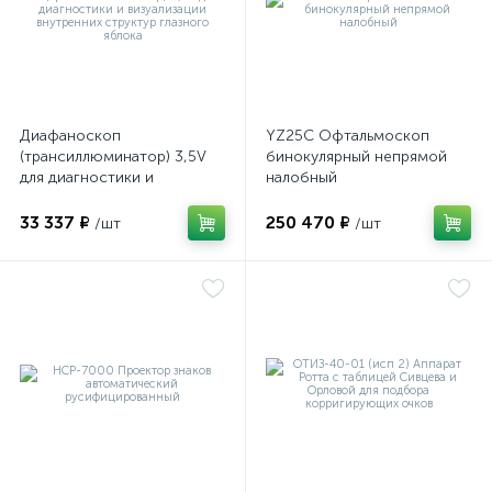
оры
ские
Диафаноскоп
YZ25C Офтальмоскоп
(трансиллюминатор) 3,5V
бинокулярный непрямой
для диагностики и
налобный
визуализации внутренних
кие
структур глазного яблока
33 337 ₽
250 470 ₽
/шт
/шт