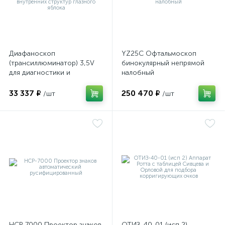
е
Диафаноскоп
YZ25C Офтальмоскоп
(трансиллюминатор) 3,5V
бинокулярный непрямой
е
для диагностики и
налобный
визуализации внутренних
структур глазного яблока
33 337 ₽
250 470 ₽
/шт
/шт
е
НСР-7000 Проектор знаков
ОТИЗ-40-01 (исп 2)