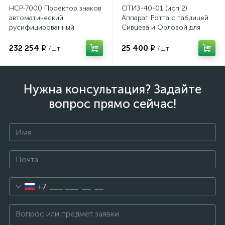
НСР-7000 Проектор знаков
ОТИЗ-40-01 (исп 2)
имулятор
автоматический
Аппарат Ротта с таблицей
русифицированный
Сивцева и Орловой для
подбора корригирующих
очков
232 254 ₽
25 400 ₽
/шт
/шт
ы
ии)
Нужна консультация? Задайте
вопрос прямо сейчас!
+7