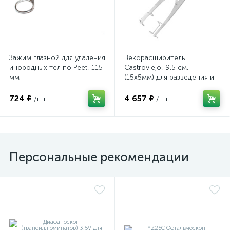
Зажим глазной для удаления
Векорасширитель
инородных тел по Peet, 115
Castroviejo, 9.5 см,
мм
(15х5мм) для разведения и
е
удержания век при
осмотре и при глазных
724 ₽
4 657 ₽
/шт
/шт
операциях
Персональные рекомендации