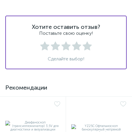
й
Хотите оставить отзыв?
Поставьте свою оценку!
тор
Сделайте выбор!
е
Рекомендации
е
ры)