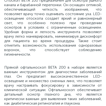
Отоскоп BETA 100 предназначен для осмотра ушного
канала и барабанной перепонки. Он оснащен оптикой,
й
обеспечивающей четкость изображения, что
позволяет врачу точно оценивать состояние уха. LED-
освещение отоскопа создает яркий и равномерный
свет, что особенно полезно при проведении
осмотров в условиях с ограниченным освещением.
Удобная форма и легкость инструмента позволяют
врачу легко маневрировать, минимизируя дискомфорт
для пациента во время процедуры. Также стоит
отметить возможность использования одноразовых
тор
воронок, что способствует соблюдению
гигиеничности.
Прямой офтальмоскоп BETA 200 в наборе является
е
важным инструментом для диагностики заболеваний
глаз. Он предлагает высококачественное LED-
освещение и множество сменных линз, что позволяет
врачу настраивать фокусировку в зависимости от
клинической ситуации. Офтальмоскоп обеспечивает
е
детальный осмотр глазного дна, что является
ры)
критически важным для выявления таких заболеваний,
как диабетическая ретинопатия и глаукома.