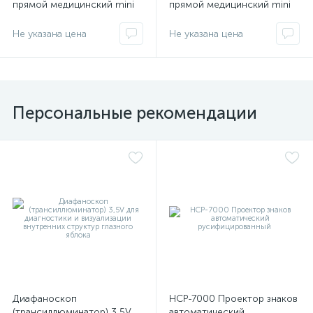
прямой медицинский mini
прямой медицинский mini
3000 в наборе (доп.
3000 в наборе Heine
комплектация) Heine
Не указана цена
Не указана цена
Персональные рекомендации
Диафаноскоп
НСР-7000 Проектор знаков
(трансиллюминатор) 3,5V
автоматический