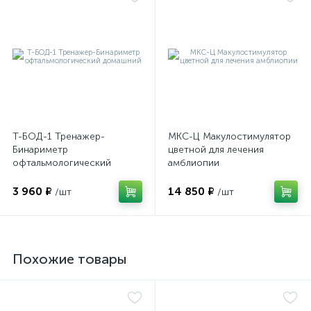
оры
ские
кие
Т-БОД-1 Тренажер-
МКС-Ц Макулостимулятор
Бинариметр
цветной для лечения
офтальмологический
амблиопии
домашний
3 960 ₽
14 850 ₽
/шт
/шт
Похожие товары