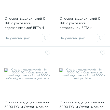
Отоскоп медицинский К
Отоскоп медицинский К
180 с рукояткой
180 с рукояткой
перезаряжаемой BETA 4
батареечной BETA и
USB и Офтальмоскоп
Офтальмоскоп прямой
прямой медицинский К 180
медицинский К 180 в
Не указана цена
Не указана цена
с в наборе Heine
наборе Heine
Отоскоп медицинский mini
Отоскоп медицинский mini
3000 F.O. и Офтальмоскоп
3000 F.O. и Офтальмоскоп