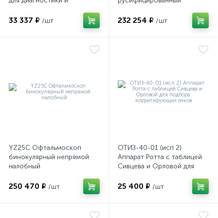
для диагностики и
русифицированный
визуализации внутренних
структур глазного яблока
33 337 ₽
232 254 ₽
/шт
/шт
е
YZ25C Офтальмоскоп
ОТИЗ-40-01 (исп 2)
бинокулярный непрямой
Аппарат Ротта с таблицей
налобный
Сивцева и Орловой для
подбора корригирующих
очков
250 470 ₽
25 400 ₽
/шт
/шт