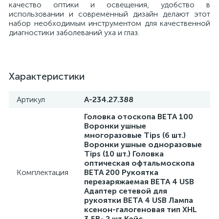
качество оптики и освещения, удобство в
использовании и современный дизайн делают этот
набор необходимым инструментом для качественной
ы
диагностики заболеваний уха и глаз.
ие
Характеристики
Артикул
А-234.27.388
Головка отоскопа BETA 100
Воронки ушные
е
многоразовые Tips (6 шт.)
Воронки ушные одноразовые
Tips (10 шт.) Головка
оптическая офтальмоскопа
Комплектация
BETA 200 Рукоятка
перезаряжаемая BETA 4 USB
Адаптер сетевой для
рукоятки BETA 4 USB Лампа
ксенон-галогеновая тип XHL
3,5В- 2 шт Кейс