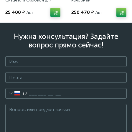
Сивцева и Орловой для
налобный
подбора корригирующих
очков
25 400 ₽
250 470 ₽
/шт
/шт
Нужна консультация? Задайте
вопрос прямо сейчас!
+7