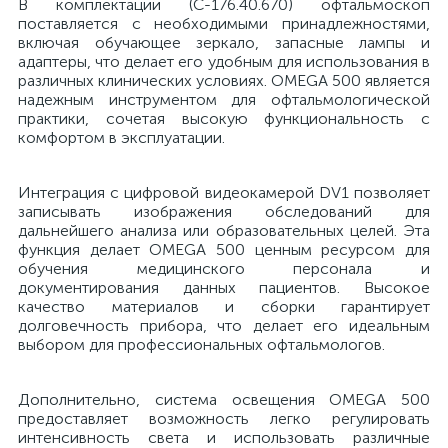
В комплектации (С-176.40.670) офтальмоскоп
поставляется с необходимыми принадлежностями,
включая обучающее зеркало, запасные лампы и
е
адаптеры, что делает его удобным для использования в
различных клинических условиях. OMEGA 500 является
надежным инструментом для офтальмологической
практики, сочетая высокую функциональность с
е
комфортом в эксплуатации.
Интеграция с цифровой видеокамерой DV1 позволяет
записывать изображения обследований для
дальнейшего анализа или образовательных целей. Эта
е
функция делает OMEGA 500 ценным ресурсом для
обучения медицинского персонала и
документирования данных пациентов. Высокое
качество материалов и сборки гарантирует
долговечность прибора, что делает его идеальным
выбором для профессиональных офтальмологов.
Дополнительно, система освещения OMEGA 500
предоставляет возможность легко регулировать
интенсивность света и использовать различные