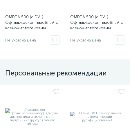
OMEGA 500 (с DV1)
OMEGA 500 (с DV1)
Офтальмоскоп налобный с
Офтальмоскоп налобный с
ксенон-галогеновым
ксенон-галогеновым
освещением с
освещением с
принадлежностями
принадлежностями
Не указана цена
Не указана цена
(С-004.33.561)
(С-004.33.560)
Персональные рекомендации