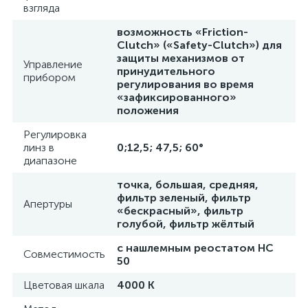
взгляда
возможность «Friction-
Clutch» («Safety-Clutch») для
защиты механизмов от
Управление
принудительного
прибором
регулирования во время
«зафиксированного»
положения
Регулировка
линз в
0;12,5; 47,5; 60°
диапазоне
точка, большая, средняя,
фильтр зеленый, фильтр
Апертуры
«бескрасный», фильтр
голубой, фильтр жёлтый
с нашлемным реостатом HC
Совместимость
50
Цветовая шкала
4000 K
е