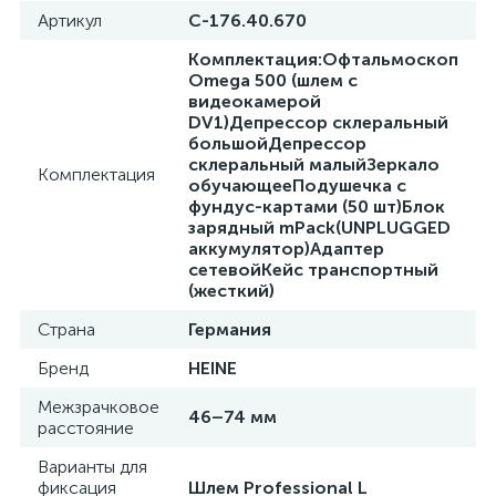
Артикул
С-176.40.670
Комплектация:Офтальмоскоп
Omega 500 (шлем с
видеокамерой
DV1)Депрессор склеральный
ий
большойДепрессор
склеральный малыйЗеркало
Комплектация
обучающееПодушечка с
фундус-картами (50 шт)Блок
зарядный mPack(UNPLUGGED
аккумулятор)Адаптер
сетевойКейс транспортный
(жесткий)
Страна
Германия
Бренд
HEINE
Межзрачковое
46–74 мм
расстояние
Варианты для
фиксация
Шлем Professional L