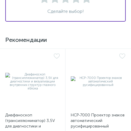
Сделайте выбор!
оры
ские
Рекомендации
кие
Диафаноскоп
НСР-7000 Проектор знаков
(трансиллюминатор) 3,5V
автоматический
для диагностики и
русифицированный