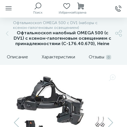
Поиск
Избранное
Корзина
Офтальмоскоп OMEGA 500 с DV1 (наборы с
ксенон-галогеновым освещением)
Офтальмоскоп налобный OMEGA 500 (с
DV1) с ксенон-галогеновым освещением с
ы
принадлежностями (С-176.40.670), Heine
Описание
Характеристики
Отзывы
0
й