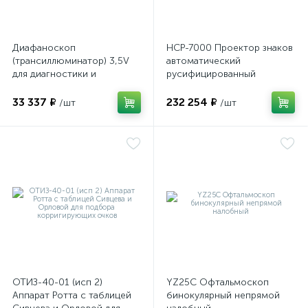
Диафаноскоп
НСР-7000 Проектор знаков
(трансиллюминатор) 3,5V
автоматический
для диагностики и
русифицированный
визуализации внутренних
структур глазного яблока
33 337 ₽
232 254 ₽
/шт
/шт
ОТИЗ-40-01 (исп 2)
YZ25C Офтальмоскоп
Аппарат Ротта с таблицей
бинокулярный непрямой