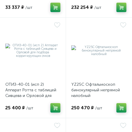
визуализации внутренних
структур глазного яблока
33 337 ₽
232 254 ₽
/шт
/шт
имулятор
ы
ии)
ОТИЗ-40-01 (исп 2)
YZ25C Офтальмоскоп
Аппарат Ротта с таблицей
бинокулярный непрямой
Сивцева и Орловой для
налобный
подбора корригирующих
очков
25 400 ₽
250 470 ₽
/шт
/шт