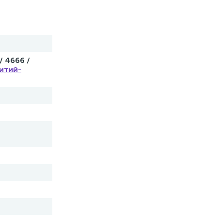
/ 4666 /
литий-