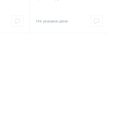
 4NT и
перезаряжаемой BETA ТR (4USB)
200
и ретиноскопом ВЕТА 200
Не указана цена