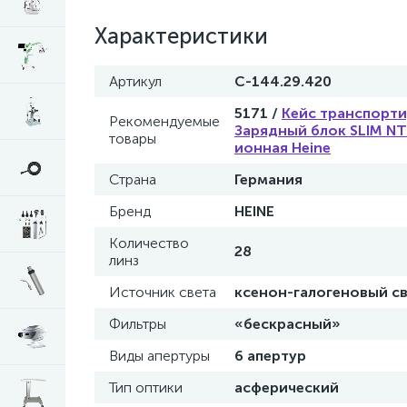
Характеристики
Артикул
C-144.29.420
5171 /
Кейс транспорти
Рекомендуемые
Зарядный блок SLIM NT 
товары
ионная Heine
Страна
Германия
Бренд
HEINE
Количество
28
линз
Источник света
ксенон-галогеновый св
Фильтры
«бескрасный»
Виды апертуры
6 апертур
Тип оптики
асферический