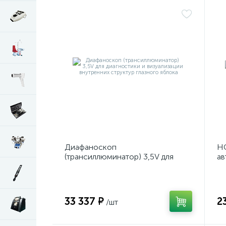
Диафаноскоп
НС
(трансиллюминатор) 3,5V для
ав
диагностики и визуализации
р
внутренних структур глазного
яблока
33 337 ₽
2
/шт