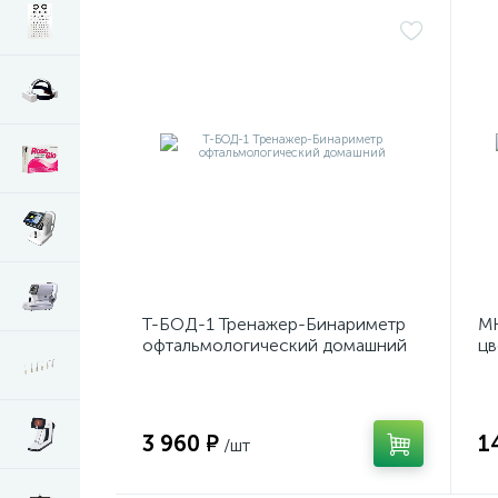
Т-БОД-1 Тренажер-Бинариметр
МК
офтальмологический домашний
цв
3 960 ₽
1
/шт