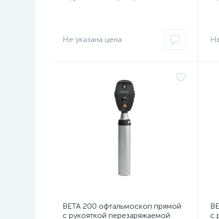
BETA NT Heine, Германия
BE
Не указана цена
Не
BETA 200 офтальмоскоп прямой
BE
с рукояткой перезаряжаемой
с 