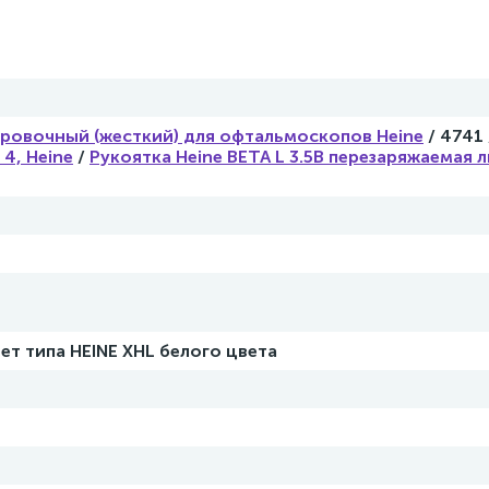
ровочный (жесткий) для офтальмоскопов Heine
/ 4741 
4, Heine
/
Рукоятка Heine ВЕТА L 3.5В перезаряжаемая 
ет типа HEINE XHL белого цвета