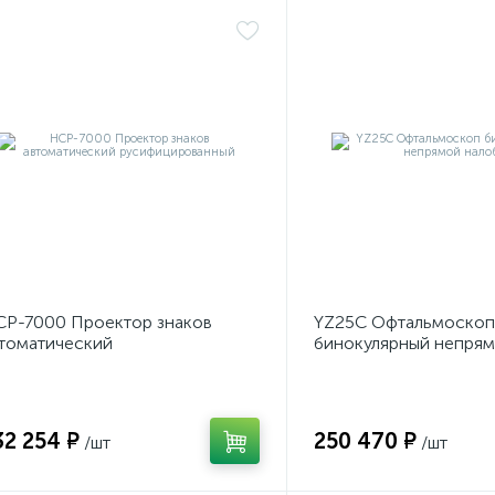
Р-7000 Проектор знаков
YZ25C Офтальмоскоп
томатический
бинокулярный непря
усифицированный
налобный
32 254 ₽
250 470 ₽
/шт
/шт