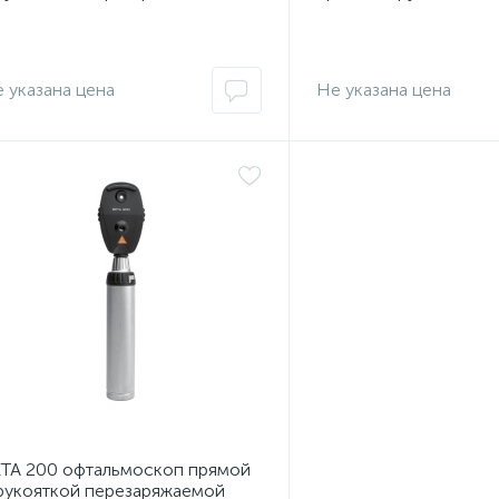
TA ТR Heine, Германия
перезаряжаемой BETA
ретиноскопом ВЕТА 
 указана цена
Не указана цена
TA 200 офтальмоскоп прямой
рукояткой перезаряжаемой