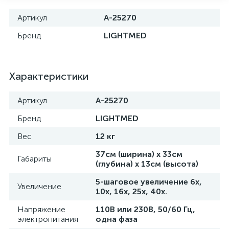
Артикул
A-25270
Бренд
LIGHTMED
Характеристики
Артикул
A-25270
Бренд
LIGHTMED
Вес
12 кг
е
37см (ширина) х 33см
Габариты
(глубина) х 13см (высота)
5-шаговое увеличение 6х,
Увеличение
10х, 16х, 25х, 40х.
Напряжение
110В или 230В, 50/60 Гц,
электропитания
одна фаза