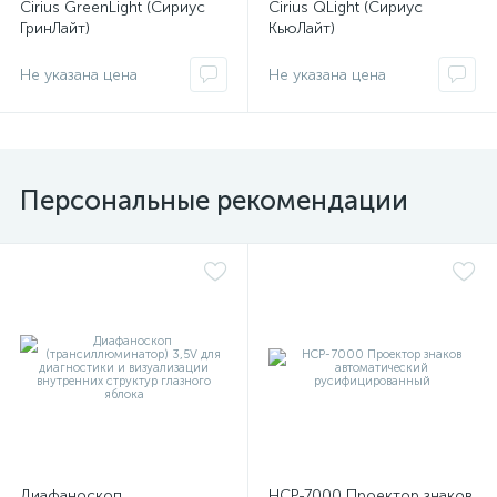
Cirius GreenLight (Сириус
Cirius QLight (Сириус
ГринЛайт)
КьюЛайт)
Не указана цена
Не указана цена
оры
ские
Персональные рекомендации
кие
Диафаноскоп
НСР-7000 Проектор знаков