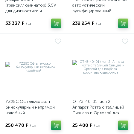
(трансиллюминатор) 3,5V
автоматический
имулятор
для диагностики и
русифицированный
визуализации внутренних
структур глазного яблока
33 337 ₽
232 254 ₽
/шт
/шт
ы
ии)
YZ25C Офтальмоскоп
ОТИЗ-40-01 (исп 2)
бинокулярный непрямой
Аппарат Ротта с таблицей
налобный
Сивцева и Орловой для
подбора корригирующих
очков
250 470 ₽
25 400 ₽
/шт
/шт