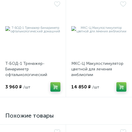
ий
Т-БОД-1 Тренажер-
МКС-Ц Макулостимулятор
Бинариметр
цветной для лечения
офтальмологический
амблиопии
домашний
3 960 ₽
14 850 ₽
/шт
/шт
Похожие товары