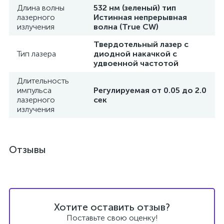
Длина волны
532 нм (зеленый) тип
й
лазерного
Истинная непрерывная
излучения
волна (True CW)
Твердотельный лазер с
Тип лазера
диодной накачкой с
удвоенной частотой
Длительность
импульса
Регулируемая от 0.05 до 2.0
тор
лазерного
сек
излучения
е
Отзывы
е
Хотите оставить отзыв?
ры)
Поставьте свою оценку!