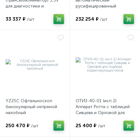
(трансиллюминатор) 3,5V
автоматический
для диагностики и
русифицированный
визуализации внутренних
ы
структур глазного яблока
33 337 ₽
232 254 ₽
/шт
/шт
ие
е
YZ25C Офтальмоскоп
ОТИЗ-40-01 (исп 2)
бинокулярный непрямой
Аппарат Ротта с таблицей
налобный
Сивцева и Орловой для
подбора корригирующих
очков
250 470 ₽
25 400 ₽
/шт
/шт