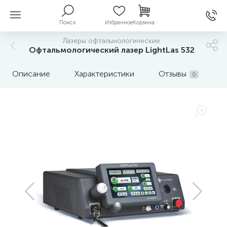
Поиск
Избранное
Корзина
Лазеры офтальмологические
Офтальмологический лазер LightLas 532
ы
Описание
Характеристики
Отзывы
0
й