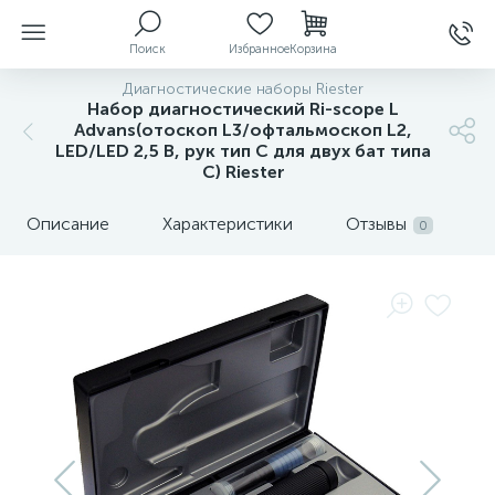
Поиск
Избранное
Корзина
Диагностические наборы Riester
Набор диагностический Ri-scope L
Advans(отоскоп L3/офтальмоскоп L2,
LED/LED 2,5 В, рук тип С для двух бат типа
ы
С) Riester
Описание
Характеристики
Отзывы
0
й