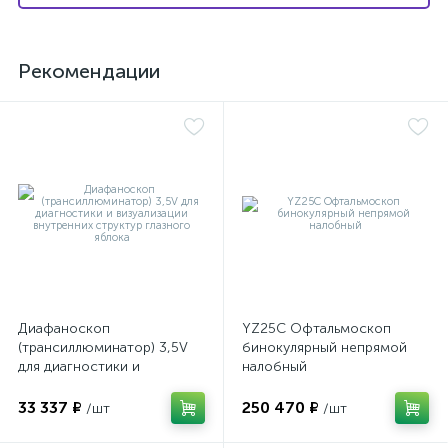
Рекомендации
Диафаноскоп
YZ25C Офтальмоскоп
(трансиллюминатор) 3,5V
бинокулярный непрямой
для диагностики и
налобный
визуализации внутренних
структур глазного яблока
33 337 ₽
250 470 ₽
/шт
/шт
е