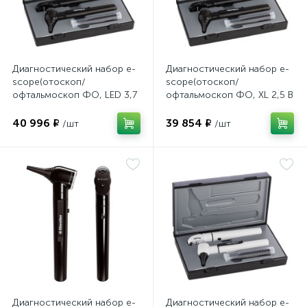
имулятор
Диагностический набор e-
Диагностический набор e-
ы
scope(отоскоп/
scope(отоскоп/
ии)
офтальмоскоп ФО, LED 3,7
офтальмоскоп ФО, XL 2,5 В
В черный в кейсе), Riester
черный в кейсе), Riester
40 996 ₽
39 854 ₽
/шт
/шт
Диагностический набор e-
Диагностический набор e-