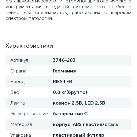
офтальмологического и оториноларингологического
инструментария в единой системе, что особенно
ценно для специалистов, работающих с широким
ы
спектром патологий.
ие
Характеристики
Артикул
3746-203
Страна
Германия
е
Бренд
RIESTER
Вес
0.8 кг(брутто)
Лампа
ксенон 2,5В, LED 2,5В
Электропитание
батареи тип С
Материал
корпус: ABS пластик/сталь
Упаковка
пластиковый футляр