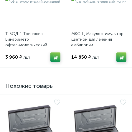
оры
ские
Т-БОД-1 Тренажер-
МКС-Ц Макулостимулятор
Бинариметр
цветной для лечения
офтальмологический
амблиопии
домашний
кие
3 960 ₽
14 850 ₽
/шт
/шт
Похожие товары