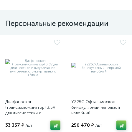
Персональные рекомендации
Диафаноскоп
YZ25C Офтальмоскоп
(трансиллюминатор) 3,5V
бинокулярный непрямой
для диагностики и
налобный
визуализации внутренних
структур глазного яблока
33 337 ₽
250 470 ₽
/шт
/шт