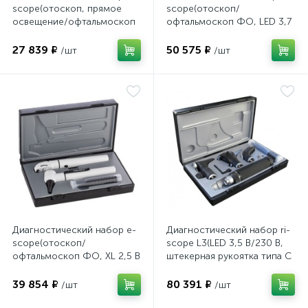
scope(отоскоп, прямое
scope(отоскоп/
освещение/офтальмоскоп
офтальмоскоп ФО, LED 3,7
ксенон XL 2,5В черный в
белый в кейсе), Riester
чехле), Riester
27 839 ₽
50 575 ₽
/шт
/шт
Диагностический набор e-
Диагностический набор ri-
scope(отоскоп/
scope L3(LED 3,5 В/230 В,
офтальмоскоп ФО, XL 2,5 В
штекерная рукоятка типа С
белый в кейсе), Riester
для акк ri-accu® L 10692)
Riester
39 854 ₽
80 391 ₽
/шт
/шт