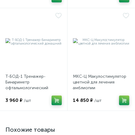
оры
ские
кие
Т-БОД-1 Тренажер-
МКС-Ц Макулостимулятор
Бинариметр
цветной для лечения
офтальмологический
амблиопии
домашний
3 960 ₽
14 850 ₽
/шт
/шт
Похожие товары