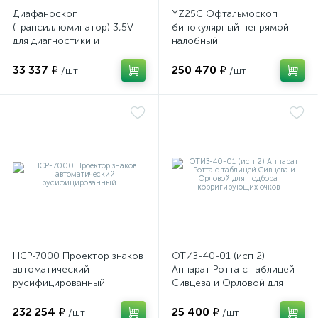
Диафаноскоп
YZ25C Офтальмоскоп
(трансиллюминатор) 3,5V
бинокулярный непрямой
для диагностики и
налобный
визуализации внутренних
структур глазного яблока
33 337 ₽
250 470 ₽
/шт
/шт
е
НСР-7000 Проектор знаков
ОТИЗ-40-01 (исп 2)
автоматический
Аппарат Ротта с таблицей
русифицированный
Сивцева и Орловой для
подбора корригирующих
очков
232 254 ₽
25 400 ₽
/шт
/шт