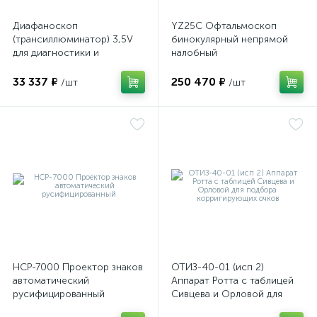
Диафаноскоп
YZ25C Офтальмоскоп
(трансиллюминатор) 3,5V
бинокулярный непрямой
для диагностики и
налобный
визуализации внутренних
структур глазного яблока
33 337 ₽
250 470 ₽
/шт
/шт
НСР-7000 Проектор знаков
ОТИЗ-40-01 (исп 2)
автоматический
Аппарат Ротта с таблицей
русифицированный
Сивцева и Орловой для
подбора корригирующих