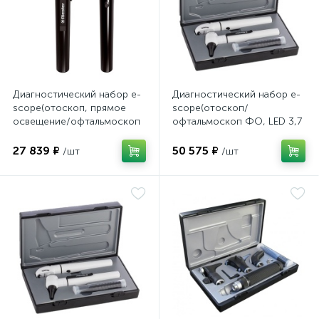
Диагностический набор e-
Диагностический набор e-
scope(отоскоп, прямое
scope(отоскоп/
освещение/офтальмоскоп
офтальмоскоп ФО, LED 3,7
ксенон XL 2,5В черный в
белый в кейсе), Riester
чехле), Riester
27 839 ₽
50 575 ₽
/шт
/шт