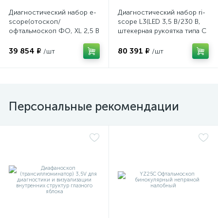
Диагностический набор e-
Диагностический набор ri-
scope(отоскоп/
scope L3(LED 3,5 В/230 В,
офтальмоскоп ФО, XL 2,5 В
штекерная рукоятка типа С
белый в кейсе), Riester
для акк ri-accu® L 10692)
Riester
39 854 ₽
80 391 ₽
/шт
/шт
Персональные рекомендации