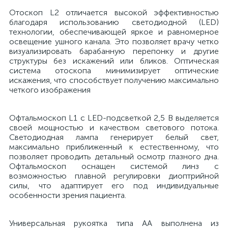
Отоскоп L2 отличается высокой эффективностью
й
благодаря использованию светодиодной (LED)
технологии, обеспечивающей яркое и равномерное
освещение ушного канала. Это позволяет врачу четко
визуализировать барабанную перепонку и другие
структуры без искажений или бликов. Оптическая
система отоскопа минимизирует оптические
искажения, что способствует получению максимально
четкого изображения
тор
Офтальмоскоп L1 с LED-подсветкой 2,5 В выделяется
своей мощностью и качеством светового потока.
Светодиодная лампа генерирует белый свет,
е
максимально приближенный к естественному, что
позволяет проводить детальный осмотр глазного дна.
Офтальмоскоп оснащен системой линз с
возможностью плавной регулировки диоптрийной
силы, что адаптирует его под индивидуальные
особенности зрения пациента.
е
ры)
Универсальная рукоятка типа АА выполнена из