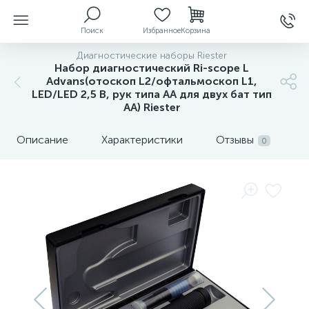
Поиск
Избранное
Корзина
Диагностические наборы Riester
Набор диагностический Ri-scope L
Advans(отоскоп L2/офтальмоскоп L1,
LED/LED 2,5 В, рук типа АА для двух бат тип
ы
АА) Riester
Описание
Характеристики
Отзывы
0
й