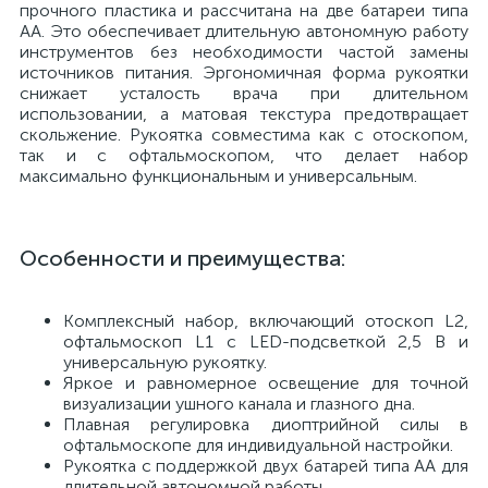
прочного пластика и рассчитана на две батареи типа
АА. Это обеспечивает длительную автономную работу
е
инструментов без необходимости частой замены
источников питания. Эргономичная форма рукоятки
снижает усталость врача при длительном
использовании, а матовая текстура предотвращает
скольжение. Рукоятка совместима как с отоскопом,
е
так и с офтальмоскопом, что делает набор
максимально функциональным и универсальным.
Особенности и преимущества:
е
Комплексный набор, включающий отоскоп L2,
офтальмоскоп L1 с LED-подсветкой 2,5 В и
универсальную рукоятку.
Яркое и равномерное освещение для точной
визуализации ушного канала и глазного дна.
Плавная регулировка диоптрийной силы в
офтальмоскопе для индивидуальной настройки.
Рукоятка с поддержкой двух батарей типа АА для
длительной автономной работы.