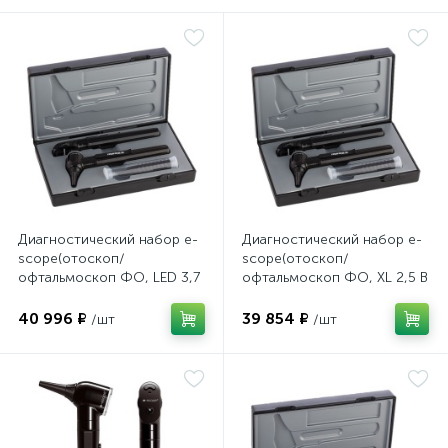
имулятор
ы
ии)
Диагностический набор e-
Диагностический набор e-
scope(отоскоп/
scope(отоскоп/
офтальмоскоп ФО, LED 3,7
офтальмоскоп ФО, XL 2,5 В
В черный в кейсе), Riester
черный в кейсе), Riester
40 996 ₽
39 854 ₽
/шт
/шт