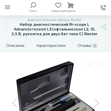
Поиск
Избранное
Корзина
Диагностические наборы Riester
Набор диагностический Ri-scope L
Advans(отоскоп L3/офтальмоскоп L2, XL
2,5 В, рукоятка для двух бат типа С) Riester
ы
Описание
Характеристики
Отзывы
0
й