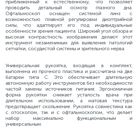
приближенный к естественному, что позволяет
проводить детальный осмотр глазного дна.
й
Офтальмоскоп оснащен системой линз с
возможностью плавной регулировки диоптрийной
силы, что адаптирует его под индивидуальные
особенности зрения пациента. Широкий угол обзора и
высокая контрастность изображения делают этот
инструмент незаменимым для выявления патологий
сетчатки, сосудистой системы и зрительного нерва.
тор
Универсальная рукоятка, входящая в комплект,
выполнена из прочного пластика и рассчитана на две
батареи типа С. Это обеспечивает длительную
автономную работу инструментов без необходимости
е
частой замены источников питания. Эргономичная
форма рукоятки снижает усталость врача при
длительном использовании, а матовая текстура
предотвращает скольжение. Рукоятка совместима как
с отоскопом, так и с офтальмоскопом, что делает
набор максимально функциональным и
е
универсальным.
ры)