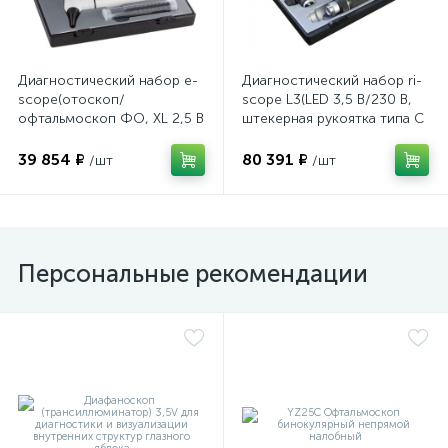
Диагностический набор e-
Диагностический набор ri-
scope(отоскоп/
scope L3(LED 3,5 В/230 В,
офтальмоскоп ФО, XL 2,5 В
штекерная рукоятка типа С
белый в кейсе), Riester
для акк ri-accu® L 10692)
Riester
39 854 ₽
80 391 ₽
/шт
/шт
Персональные рекомендации