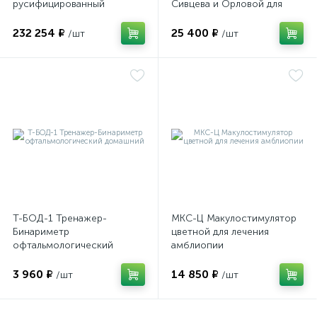
русифицированный
Сивцева и Орловой для
подбора корригирующих
очков
232 254 ₽
25 400 ₽
/шт
/шт
оры
ские
кие
Т-БОД-1 Тренажер-
МКС-Ц Макулостимулятор
Бинариметр
цветной для лечения
офтальмологический
амблиопии
домашний
3 960 ₽
14 850 ₽
/шт
/шт