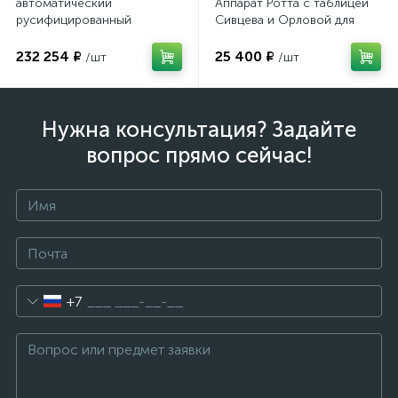
автоматический
Аппарат Ротта с таблицей
русифицированный
Сивцева и Орловой для
подбора корригирующих
очков
232 254 ₽
25 400 ₽
/шт
/шт
Нужна консультация? Задайте
вопрос прямо сейчас!
+7