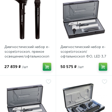
Диагностический набор e-
Диагностический набор e-
scope(отоскоп, прямое
scope(отоскоп/
освещение/офтальмоскоп
офтальмоскоп ФО, LED 3,7
ксенон XL 2,5В черный в
белый в кейсе), Riester
чехле), Riester
27 839 ₽
50 575 ₽
/шт
/шт