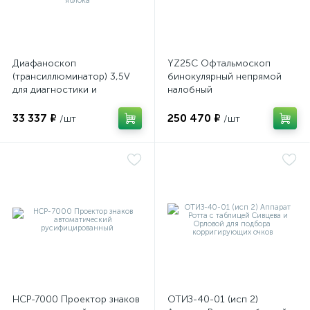
Диафаноскоп
YZ25C Офтальмоскоп
(трансиллюминатор) 3,5V
бинокулярный непрямой
для диагностики и
налобный
визуализации внутренних
структур глазного яблока
33 337 ₽
250 470 ₽
/шт
/шт
НСР-7000 Проектор знаков
ОТИЗ-40-01 (исп 2)