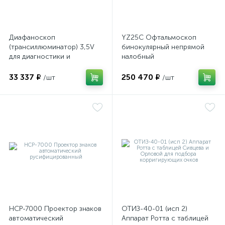
Диафаноскоп
YZ25C Офтальмоскоп
(трансиллюминатор) 3,5V
бинокулярный непрямой
для диагностики и
налобный
визуализации внутренних
структур глазного яблока
33 337 ₽
250 470 ₽
/шт
/шт
е
НСР-7000 Проектор знаков
ОТИЗ-40-01 (исп 2)
автоматический
Аппарат Ротта с таблицей