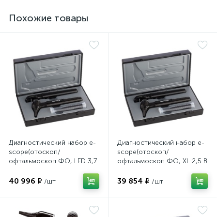
имулятор
Похожие товары
ы
ии)
Диагностический набор e-
Диагностический набор e-
scope(отоскоп/
scope(отоскоп/
офтальмоскоп ФО, LED 3,7
офтальмоскоп ФО, XL 2,5 В
В черный в кейсе), Riester
черный в кейсе), Riester
40 996 ₽
39 854 ₽
/шт
/шт