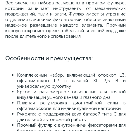
Все элементы набора размещены в прочном футляре,
который защищает инструменты от механических
е
повреждений, пыли и влаги. Футляр имеет внутренние
отделения с мягкими фиксаторами, обеспечивающими
надежное размещение каждого элемента. Прочный
корпус сохраняет презентабельный внешний вид даже
после длительного использования.
е
Особенности и преимущества:
е
Комплексный набор, включающий отоскоп L3,
офтальмоскоп L2 с лампой XL 2,5 В и
универсальную рукоятку.
Яркое и равномерное освещение для точной
визуализации ушного канала и глазного дна.
Плавная регулировка диоптрийной силы в
офтальмоскопе для индивидуальной настройки.
Рукоятка с поддержкой двух батарей типа С для
длительной автономной работы.
Прочный футляр с внутренними фиксаторами для
безопасного хранения и транспортировки.