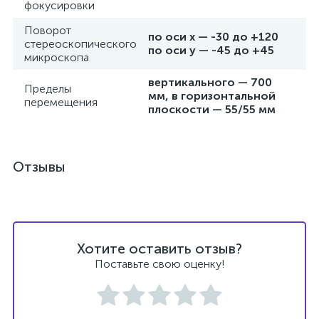
фокусировки
Поворот
по оси x — -30 до +120
стереоскопического
по оси y — -45 до +45
микроскопа
вертикального — 700
Пределы
мм, в горизонтальной
перемещения
плоскости — 55/55 мм
Отзывы
Хотите оставить отзыв?
Поставьте свою оценку!
е