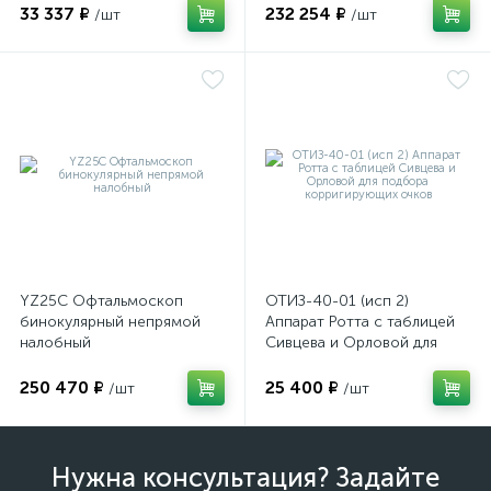
структур глазного яблока
33 337 ₽
232 254 ₽
/шт
/шт
YZ25C Офтальмоскоп
ОТИЗ-40-01 (исп 2)
бинокулярный непрямой
Аппарат Ротта с таблицей
налобный
Сивцева и Орловой для
подбора корригирующих
очков
250 470 ₽
25 400 ₽
/шт
/шт
Нужна консультация? Задайте