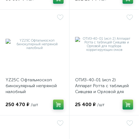
оры
ские
кие
YZ25C Офтальмоскоп
ОТИЗ-40-01 (исп 2)
бинокулярный непрямой
Аппарат Ротта с таблицей
налобный
Сивцева и Орловой для
подбора корригирующих
очков
250 470 ₽
25 400 ₽
/шт
/шт