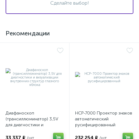
Сделайте выбор!
Рекомендации
е
Диафаноскоп
НСР-7000 Проектор знаков
(трансиллюминатор) 3,5V
автоматический
для диагностики и
русифицированный
визуализации внутренних
структур глазного яблока
33 337 ₽
232 254 ₽
/шт
/шт