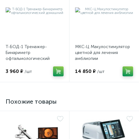
имулятор
ы
ии)
Т-БОД-1 Тренажер-
МКС-Ц Макулостимулятор
Бинариметр
цветной для лечения
офтальмологический
амблиопии
домашний
3 960 ₽
14 850 ₽
/шт
/шт
Похожие товары