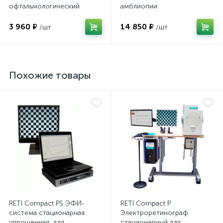
офтальмологический
амблиопии
домашний
3 960 ₽
14 850 ₽
/шт
/шт
Похожие товары
RETI Compact PS ЭФИ-
RETI Compact P
система стационарная
Электроретинограф
упрощенная, для
стационарный для