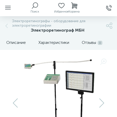
Поиск
Избранное
Корзина
Электроретинографы - оборудование для
электроретинографии
Электроретинограф МБН
ы
Описание
Характеристики
Отзывы
0
й