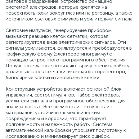
световое раздражение. Устройство оснащено
системой электродов, которые крепятся на
й
поверхность кожи вокруг глаз или на роговицу, а также
источником световых стимулов и усилителями сигнала.
Световые импульсы, генерируемые прибором,
вызывают реакцию клеток сетчатки, которая
регистрируется в виде электрических сигналов. Эти
сигналы усиливаются, фильтруются и преобразуются в
графическую форму (электроретинограмму) с
помощью встроенного программного обеспечения.
тор
Полученные данные позволяют врачу оценить работу
различных слоев сетчатки, включая фоторецепторы,
биполярные клетки и ганглиозные клетки.
Конструкция устройства включает основной блок
е
управления, светостимулятор, набор электродов,
усилители сигнала и программное обеспечение для
анализа данных. Все элементы изготовлены из
материалов, устойчивых к механическим
повреждениям и коррозии, что гарантирует
е
долговечность и надежность работы. Система
ры)
автоматической калибровки упрощает подготовку к
исследованию и минимизирует риск ошибок.