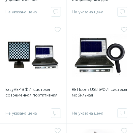
повседневного
повседневного
использования, с
использования
Не указана цена
Не указана цена
мультифокальной ЭРГ
EasyVEP ЭФИ-система
RETIcom USB ЭФИ-система
современная портативная
мобильная
Не указана цена
Не указана цена