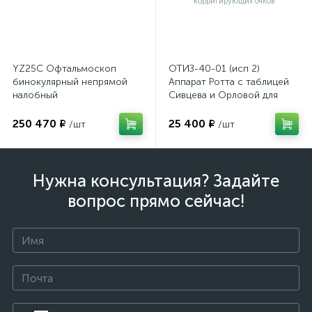
YZ25C Офтальмоскоп
ОТИЗ-40-01 (исп 2)
бинокулярный непрямой
Аппарат Ротта с таблицей
налобный
Сивцева и Орловой для
подбора корригирующих
очков
250 470 ₽
25 400 ₽
/шт
/шт
Нужна консультация? Задайте
вопрос прямо сейчас!