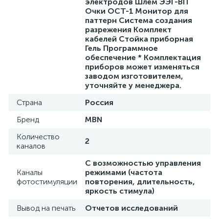
электродов Шлем ЭЭГ-ВП
Очки ОСТ-1 Монитор для
паттерн Система создания
разрежения Комплект
кабелей Стойка приборная
Гель Программное
обеспечение * Комплектация
приборов может изменяться
заводом изготовителем,
уточняйте у менеджера.
Страна
Россия
Бренд
MBN
Количество
2
каналов
C возможностью управления
Каналы
режимами (частота
фотостимуляции
повторения, длительность,
яркость стимула)
е
Вывод на печать
Отчетов исследований