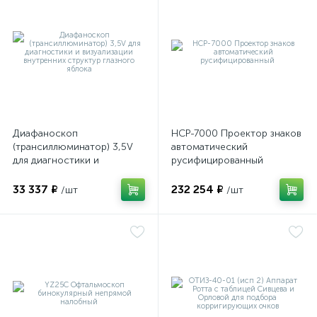
оры
ские
кие
Диафаноскоп
НСР-7000 Проектор знаков
(трансиллюминатор) 3,5V
автоматический
для диагностики и
русифицированный
визуализации внутренних
структур глазного яблока
33 337 ₽
232 254 ₽
/шт
/шт