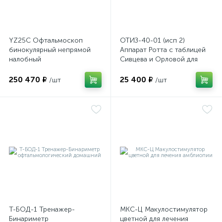
имулятор
YZ25C Офтальмоскоп
ОТИЗ-40-01 (исп 2)
бинокулярный непрямой
Аппарат Ротта с таблицей
ы
налобный
Сивцева и Орловой для
ии)
подбора корригирующих
очков
250 470 ₽
25 400 ₽
/шт
/шт
Т-БОД-1 Тренажер-
МКС-Ц Макулостимулятор
Бинариметр
цветной для лечения