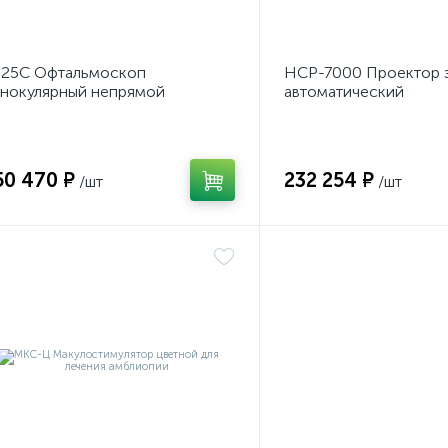
Z25C Офтальмоскоп
НСР-7000 Проектор 
нокулярный непрямой
автоматический
лобный
русифицированный
50 470 ₽
232 254 ₽
/шт
/шт