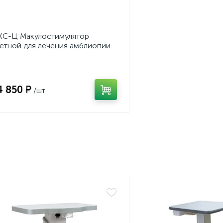
С-Ц Макулостимулятор
етной для лечения амблиопии
4 850 ₽
/шт