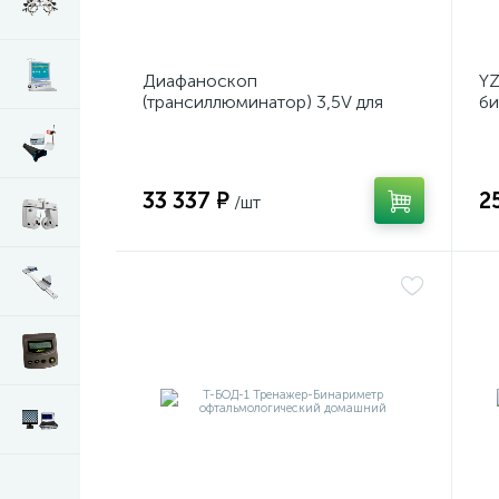
Диафаноскоп
Y
(трансиллюминатор) 3,5V для
би
диагностики и визуализации
на
внутренних структур глазного
яблока
33 337 ₽
2
/шт