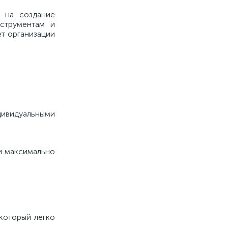
 на создание
струментам и
ет организации
ивидуальными
ии максимально
который легко