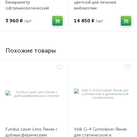
Бинариметр
цветной для лечения
офтальмологический
амблиопии
домашний
3 960 ₽
14 850 ₽
/шт
/шт
Похожие товары
е
Fundus Laser Lens Линза с
Volk G-4 Goniolaser Линза
дубльасферическим
для статической и