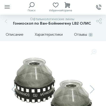
Поиск
Избранное
Корзина
Офтальмологические линзы
Гониоскоп по Ван-Бойнингену LB2 ОЛИС
ы
Описание
Характеристики
Отзывы
0
й