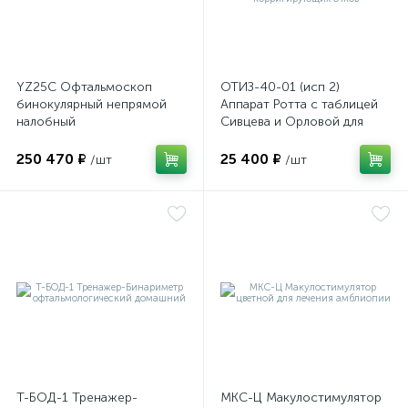
YZ25C Офтальмоскоп
ОТИЗ-40-01 (исп 2)
бинокулярный непрямой
Аппарат Ротта с таблицей
налобный
Сивцева и Орловой для
подбора корригирующих
очков
250 470 ₽
25 400 ₽
/шт
/шт
е
Т-БОД-1 Тренажер-
МКС-Ц Макулостимулятор