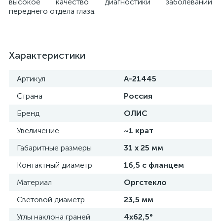
высокое качество диагностики заболеваний
переднего отдела глаза.
е
Характеристики
е
Артикул
А-21445
Страна
Россия
Бренд
ОЛИС
е
Увеличение
~1 крат
Габаритные размеры
31 x 25 мм
Контактный диаметр
16,5 с фланцем
Материал
Оргстекло
Световой диаметр
23,5 мм
Углы наклона граней
4х62,5°