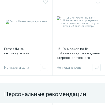
имулятор
ы
ии)
Femtis Линзы
LB1 Гониоскоп по Ван-
интраокулярные
Бойнингену для проведения
стереоскопического
осмотра угла передней
глазной камеры
Не указана цена
Не указана цена
Персональные рекомендации