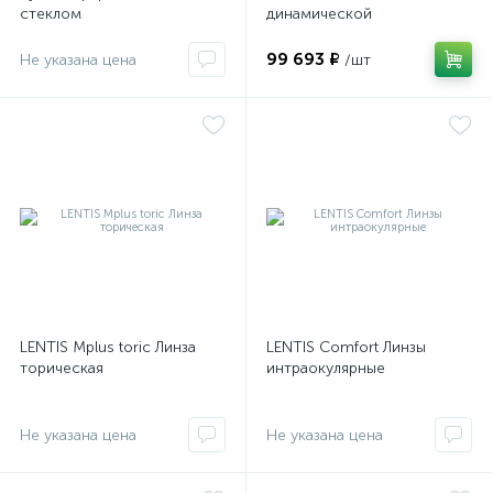
стеклом
динамической
гониоскопии
99 693 ₽
Не указана цена
/шт
оры
ские
кие
LENTIS Mplus toric Линза
LENTIS Comfort Линзы
торическая
интраокулярные
Не указана цена
Не указана цена