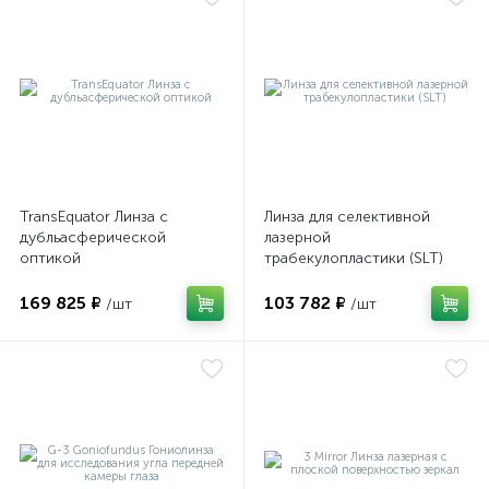
оры
ские
кие
TransEquator Линза с
Линза для селективной
дубльасферической
лазерной
оптикой
трабекулопластики (SLT)
169 825 ₽
103 782 ₽
/шт
/шт