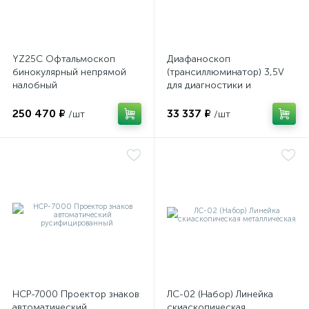
YZ25C Офтальмоскоп
Диафаноскоп
бинокулярный непрямой
(трансиллюминатор) 3,5V
ий
налобный
для диагностики и
визуализации внутренних
структур глазного яблока
250 470 ₽
33 337 ₽
/шт
/шт
НСР-7000 Проектор знаков
ЛС-02 (Набор) Линейка
автоматический
скиаскопическая