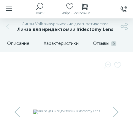
Поиск
Избранное
Корзина
Линзы Volk хирургические диагностические
Линза для иридэктомии Iridectomy Lens
ы
Описание
Характеристики
Отзывы
0
й