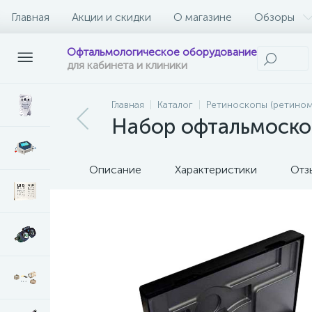
Главная
Акции и скидки
О магазине
Обзоры
Офтальмологическое оборудование
для кабинета и клиники
Главная
Каталог
Ретиноскопы (ретином
Набор офтальмоскоп-
Описание
Характеристики
Отз