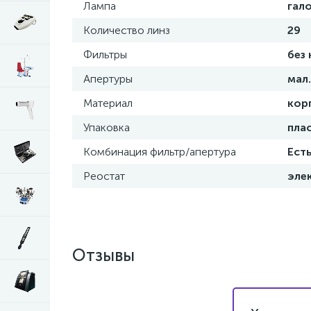
Лампа
гало
Количество линз
29
Фильтры
без
Апертуры
мал.
Материал
кор
Упаковка
пла
Комбинация фильтр/апертура
Ест
Реостат
эле
Отзывы