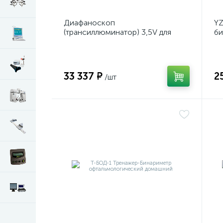
Диафаноскоп
Y
(трансиллюминатор) 3,5V для
би
диагностики и визуализации
на
внутренних структур глазного
яблока
33 337 ₽
2
/шт