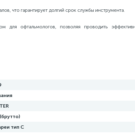
лов, что гарантирует долгий срок службы инструмента.
ом для офтальмологов, позволяя проводить эффектив
9
мания
STER
 (брутто)
ареи тип С