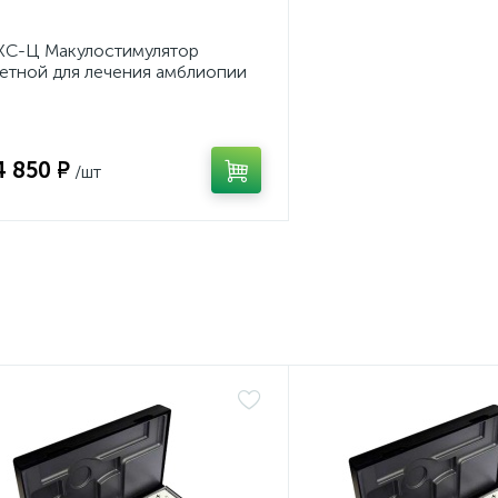
С-Ц Макулостимулятор
етной для лечения амблиопии
4 850 ₽
/шт