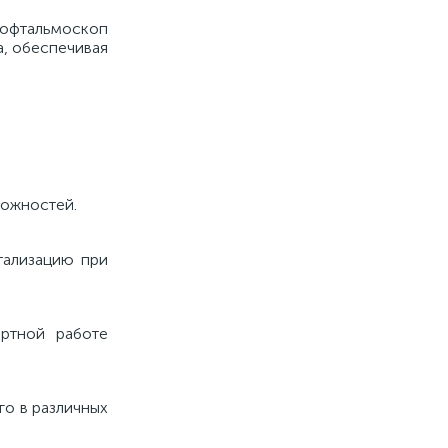
я офтальмоскоп
а, обеспечивая
можностей.
тализацию при
ртной работе
го в различных