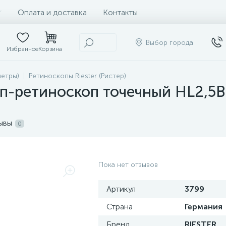
Оплата и доставка
Контакты
Выбор города
Избранное
Корзина
етры)
Ретиноскопы Riester (Ристер)
ретиноскоп точечный HL2,5В Ri-
ывы
0
Пока нет отзывов
Артикул
3799
Страна
Германия
Бренд
RIESTER