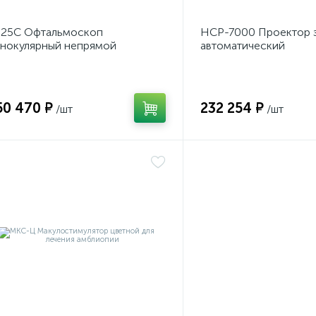
Z25C Офтальмоскоп
НСР-7000 Проектор 
нокулярный непрямой
автоматический
лобный
русифицированный
50 470 ₽
232 254 ₽
/шт
/шт