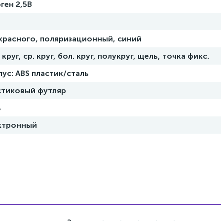
ген 2,5В
 красного, поляризационный, синий
 круг, ср. круг, бол. круг, полукруг, щель, точка фикс.
пус: ABS пластик/сталь
стиковый футляр
ь
ктронный