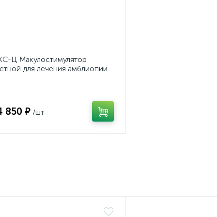
С-Ц Макулостимулятор
етной для лечения амблиопии
4 850 ₽
/шт