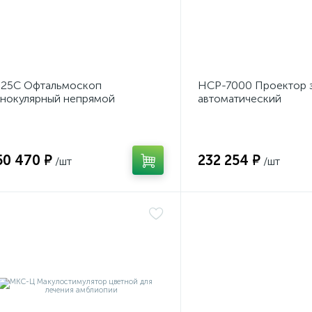
Z25C Офтальмоскоп
НСР-7000 Проектор 
нокулярный непрямой
автоматический
лобный
русифицированный
50 470 ₽
232 254 ₽
/шт
/шт