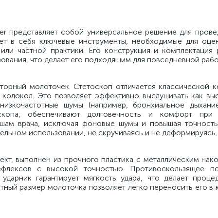
ter представляет собой универсальное решение для прове
ет в себя ключевые инструменты, необходимые для оце
 или частной практики. Его конструкция и комплектация 
ования, что делает его подходящим для повседневной рабо
кторный молоточек. Стетоскоп отличается классической к
колокол. Это позволяет эффективно выслушивать как вы
 низкочастотные шумы (например, бронхиальное дыхание
скопа, обеспечивают долговечность и комфорт при э
шам врача, исключая фоновые шумы и повышая точность 
тельном использовании, не скручиваясь и не деформируясь.
кт, выполнен из прочного пластика с металлическим нако
ефлексов с высокой точностью. Противоскользящее по
 ударник гарантирует мягкость удара, что делает проце
ный размер молоточка позволяет легко переносить его в 