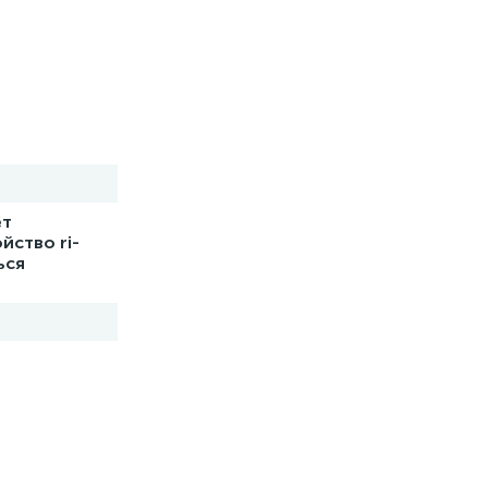
ёт
йство ri-
ься