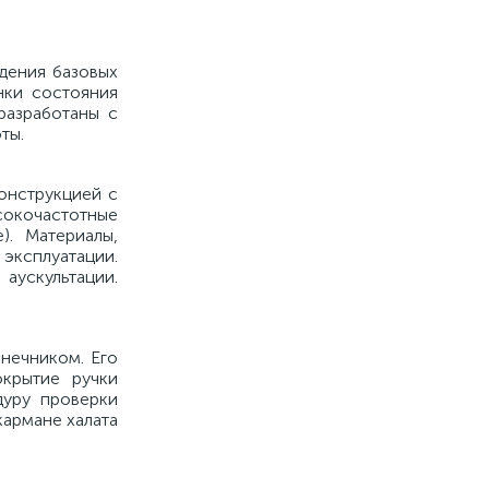
дения базовых
нки состояния
разработаны с
ты.
онструкцией с
сокочастотные
). Материалы,
ксплуатации.
аускультации.
нечником. Его
крытие ручки
дуру проверки
кармане халата