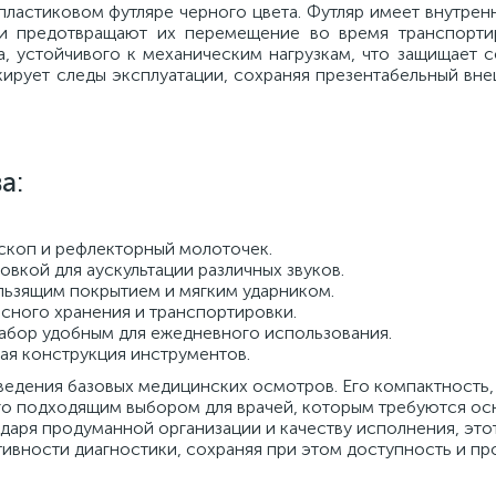
ластиковом футляре черного цвета. Футляр имеет внутрен
и предотвращают их перемещение во время транспорти
а, устойчивого к механическим нагрузкам, что защищает 
кирует следы эксплуатации, сохраняя презентабельный вн
а:
скоп и рефлекторный молоточек.
вкой для аускультации различных звуков.
ьзящим покрытием и мягким ударником.
сного хранения и транспортировки.
 набор удобным для ежедневного использования.
ая конструкция инструментов.
ведения базовых медицинских осмотров. Его компактность,
го подходящим выбором для врачей, которым требуются о
даря продуманной организации и качеству исполнения, это
вности диагностики, сохраняя при этом доступность и пр