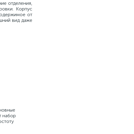
ние отделения,
ровки. Корпус
содержимое от
ешний вид даже
сновные
т набор
остоту