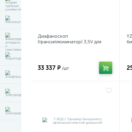
Диафаноскоп
Y
(трансиллюминатор) 3,5V для
би
диагностики и визуализации
на
внутренних структур глазного
яблока
33 337 ₽
2
/шт