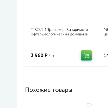
Т-БОД-1 Тренажер-Бинариметр
МК
офтальмологический домашний
цв
3 960 ₽
1
/шт
Похожие товары