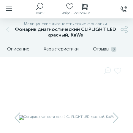
Поиск
Избранное
Корзина
Медицинские диагностические фонарики
Фонарик диагностический CLIPLIGHT LED
красный, KaWe
ы
Описание
Характеристики
Отзывы
0
й