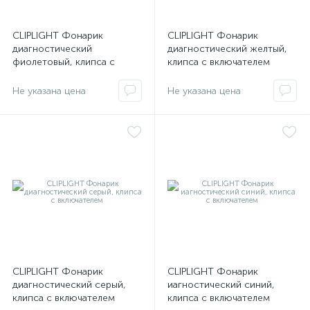
CLIPLIGHT Фонарик
CLIPLIGHT Фонарик
диагностический
диагностический желтый,
оры
фиолетовый, клипса с
клипса с включателем
ские
включателем
Не указана цена
Не указана цена
кие
CLIPLIGHT Фонарик
CLIPLIGHT Фонарик
диагностический серый,
иагностический синий,
клипса с включателем
клипса с включателем