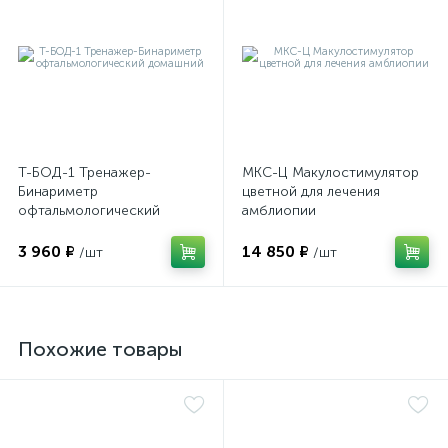
Т-БОД-1 Тренажер-
МКС-Ц Макулостимулятор
Бинариметр
цветной для лечения
офтальмологический
амблиопии
домашний
3 960 ₽
14 850 ₽
/шт
/шт
Похожие товары
е