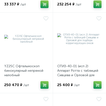
структур глазного яблока
33 337 ₽
232 254 ₽
/шт
/шт
ий
YZ25C Офтальмоскоп
ОТИЗ-40-01 (исп 2)
бинокулярный непрямой
Аппарат Ротта с таблицей
налобный
Сивцева и Орловой для
подбора корригирующих
очков
250 470 ₽
25 400 ₽
/шт
/шт