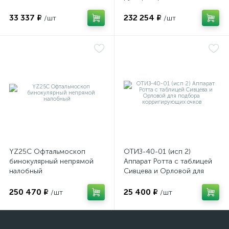
визуализации внутренних
структур глазного яблока
33 337 ₽
232 254 ₽
/шт
/шт
YZ25C Офтальмоскоп
ОТИЗ-40-01 (исп 2)
бинокулярный непрямой
Аппарат Ротта с таблицей
налобный
Сивцева и Орловой для
подбора корригирующих
очков
250 470 ₽
25 400 ₽
/шт
/шт