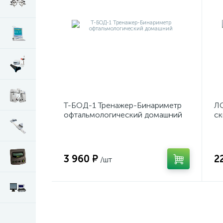
Т-БОД-1 Тренажер-Бинариметр
ЛС
офтальмологический домашний
ск
3 960 ₽
2
/шт