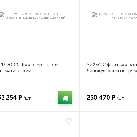
Р-7000 Проектор знаков
YZ25C Офтальмоскоп
томатический
бинокулярный непря
усифицированный
налобный
32 254 ₽
250 470 ₽
/шт
/шт