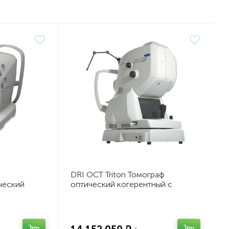
DRI OCT Triton Томограф
ческий
оптический когерентный с
технологией Swept Source