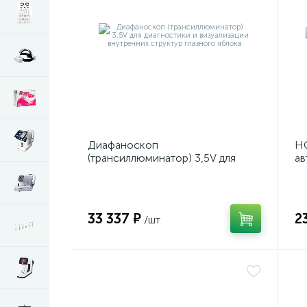
Диафаноскоп
НС
(трансиллюминатор) 3,5V для
ав
диагностики и визуализации
р
внутренних структур глазного
яблока
33 337 ₽
2
/шт