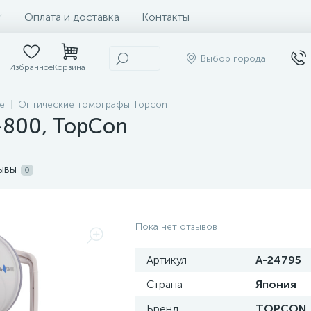
Оплата и доставка
Контакты
Выбор города
Избранное
Корзина
е
Оптические томографы Topcon
-800, TopCon
ывы
0
Пока нет отзывов
Артикул
A-24795
Страна
Япония
Бренд
TOPCON