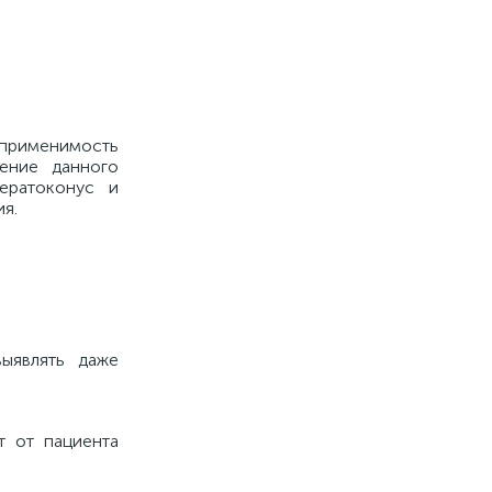
 применимость
нение данного
ератоконус и
я.
выявлять даже
т от пациента