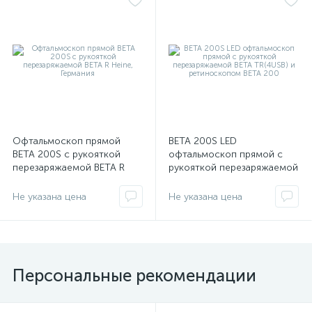
имулятор
ы
ии)
Офтальмоскоп прямой
BETA 200S LED
BETA 200S с рукояткой
офтальмоскоп прямой с
перезаряжаемой BETA R
рукояткой перезаряжаемой
Heine, Германия
BETA ТR(4USB) и
ретиноскопом ВЕТА 200
Не указана цена
Не указана цена
Персональные рекомендации