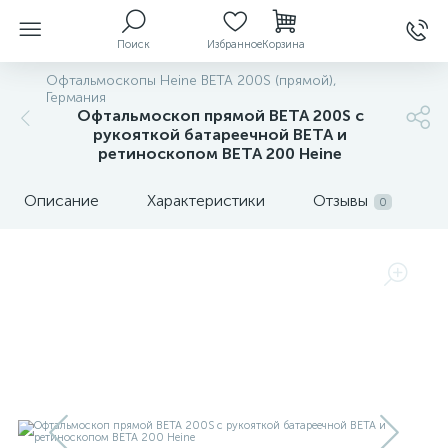
Поиск
Избранное
Корзина
Офтальмоскопы Heine BETA 200S (прямой),
Германия
Офтальмоскоп прямой BETA 200S с
рукояткой батареечной BETA и
ы
ретиноскопом ВЕТА 200 Heine
Описание
Характеристики
Отзывы
0
й