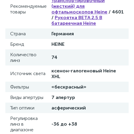
транспортировочный
Рекомендуемые
(жесткий) для
товары
офтальмоскопов Heine
/ 4601
е
/
Рукоятка ВЕТА 2.5 В
батареечная Heine
Страна
Германия
е
Бренд
HEINE
Количество
74
линз
ксенон-галогеновый Heine
е
Источник света
XHL
Фильтры
«бескрасный»
Виды апертуры
7 апертур
Тип оптики
асферический
Регулировка
линз в
-36 до +38
диапазоне