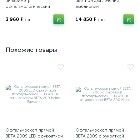
Бинариметр
цветной для лечения
офтальмологический
амблиопии
домашний
3 960 ₽
14 850 ₽
/шт
/шт
Похожие товары
е
Офтальмоскоп прямой
Офтальмоскоп прямой
BETA 200S LED с рукояткой
BETA 200S с рукояткой