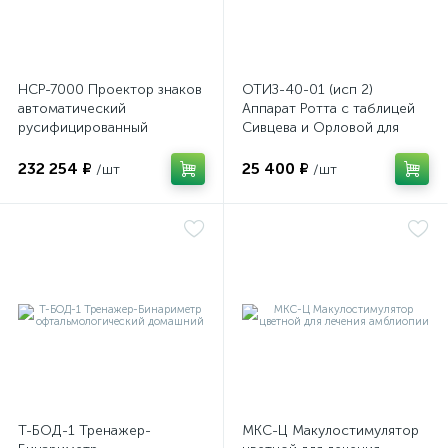
НСР-7000 Проектор знаков
ОТИЗ-40-01 (исп 2)
автоматический
Аппарат Ротта с таблицей
русифицированный
Сивцева и Орловой для
подбора корригирующих
очков
232 254 ₽
25 400 ₽
/шт
/шт
е
Т-БОД-1 Тренажер-
МКС-Ц Макулостимулятор