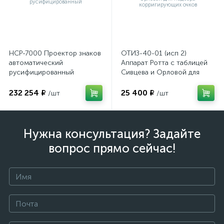
НСР-7000 Проектор знаков
ОТИЗ-40-01 (исп 2)
автоматический
Аппарат Ротта с таблицей
русифицированный
Сивцева и Орловой для
подбора корригирующих
очков
232 254 ₽
25 400 ₽
/шт
/шт
Нужна консультация? Задайте
вопрос прямо сейчас!